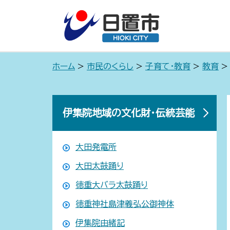
ホーム
>
市民のくらし
>
子育て・教育
>
教育
伊集院地域の文化財・伝統芸能
大田発電所
大田太鼓踊り
徳重大バラ太鼓踊り
徳重神社島津義弘公御神体
伊集院由緒記