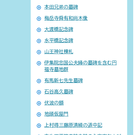
本田兄弟の墓碑
梅岳寺舜有和尚木像
大渡橋記念碑
永平橋記念碑
山王神社棟札
伊集院忠国公夫婦の墓碑を含む円
福寺墓地群
有馬新七先生墓碑
石谷高久墓碑
伏波の額
地頭仮屋門
上村得三藤原清緝の道中記