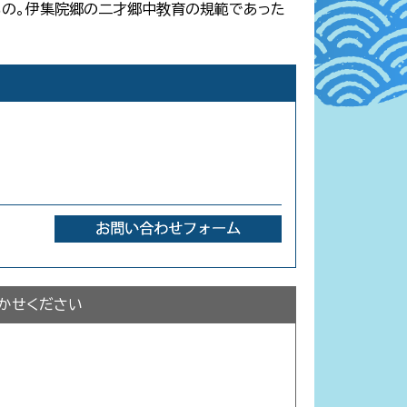
もの。伊集院郷の二才郷中教育の規範であった
かせください