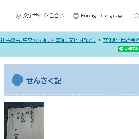
文字サイズ・色合い
Foreign Language
>
社会教育（中央公民館、図書館、文化財など）
>
文化財・伝統芸
せんさく記