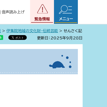
音声読み上げ
メニュー
緊急情報
能
>
伊集院地域の文化財・伝統芸能
> せんさく記
更新日：2025年9月28日