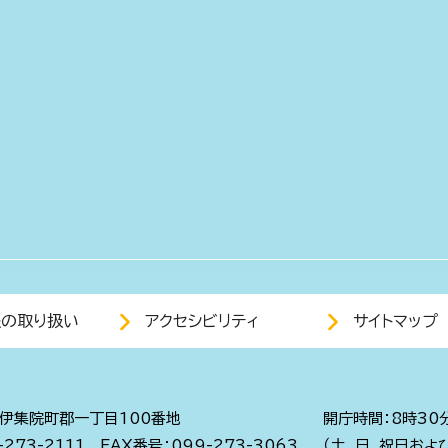
報の取り扱い
アクセシビリティ
サイトマップ
伊集院町郡一丁目100番地
開庁時間：8時30
273-2111
FAX番号：099-273-3063
（土、日、祝日およ