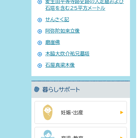
麦生田平等寺跡史跡の入定窟および
石塔を含む25平方メートル
せんさく記
阿弥陀如来立像
磨崖佛
木脇大炊介祐兄墓塔
石屋真梁木像
暮らしサポート
妊娠・出産