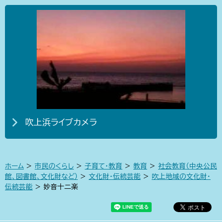
吹上浜ライブカメラ
ホーム
>
市民のくらし
>
子育て・教育
>
教育
>
社会教育（中央公民
館、図書館、文化財など）
>
文化財・伝統芸能
>
吹上地域の文化財・
伝統芸能
> 妙音十二楽