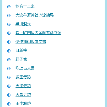
妙音十二楽
大汝牟遅神社の流鏑馬
黒川洞穴
吹上町田尻の金銅菩薩立像
伊作郷御仮屋文書
日新柱
蛭子像
吹上古文書
多宝寺跡
天徳寺跡
天昌寺跡
田中城跡