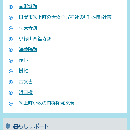
南郷城跡
日置市吹上町の大汝牟遅神社の「千本楠」社叢
梅天寺跡
小緑山西福寺跡
海蔵院跡
琵琶
掛軸
古文書
浜田橋
吹上町小牧の阿弥陀如来像
暮らしサポート