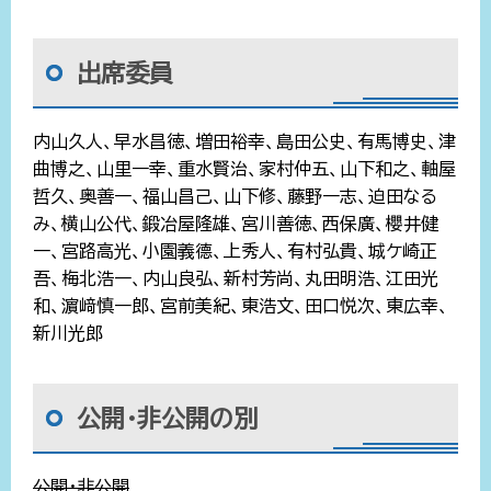
出席委員
内山久人、早水昌徳、増田裕幸、島田公史、有馬博史、津
曲博之、山里一幸、重水賢治、家村仲五、山下和之、軸屋
哲久、奥善一、福山昌己、山下修、藤野一志、迫田なる
み、横山公代、鍛冶屋隆雄、宮川善徳、西保廣、櫻井健
一、宮路高光、小園義德、上秀人、有村弘貴、城ケ崎正
吾、梅北浩一、内山良弘、新村芳尚、丸田明浩、江田光
和、濵﨑慎一郎、宮前美紀、東浩文、田口悦次、東広幸、
新川光郎
公開・非公開の別
公開・非公開