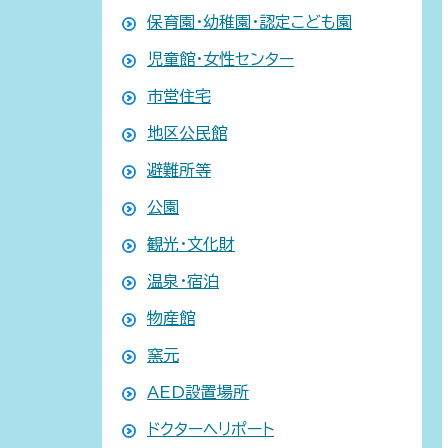
保育園・幼稚園・認定こども園
児童館・女性センター
市営住宅
地区公民館
避難所等
公園
観光・文化財
温泉・宿泊
物産館
窯元
AED設置場所
ドクターヘリポート