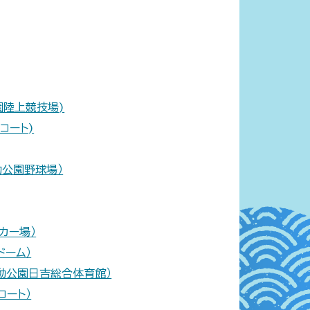
園陸上競技場)
コート)
動公園野球場）
カー場）
ドーム）
動公園日吉総合体育館）
コート）