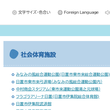
文字サイズ・色合い
Foreign Language
社会体育施設
みなみの風総合運動公園(日置市東市来総合運動公園
日置市東市来弓道場（みなみの風総合運動公園内）
中村商会スタジアム（東市来運動公園湯之元球場）
フラゴラアリーナ日置(日置市伊集院総合体育館)
日置市伊集院武道館