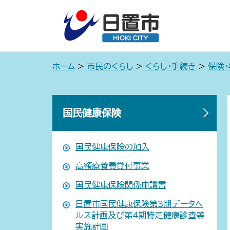
ホーム
>
市民のくらし
>
くらし・手続き
>
保険
国民健康保険
国民健康保険の加入
高額療養費貸付事業
国民健康保険関係申請書
日置市国民健康保険第3期データヘ
ルス計画及び第4期特定健康診査等
実施計画