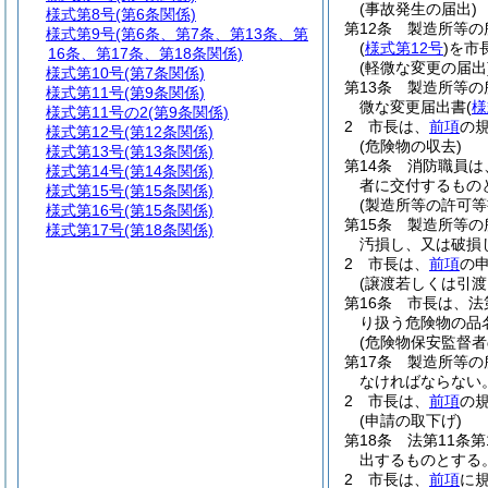
(事故発生の届出)
様式第8号
(第6条関係)
第12条
製造所等の
様式第9号
(第6条、第7条、第13条、第
(
様式第12号
)
を市
16条、第17条、第18条関係)
(軽微な変更の届出
様式第10号
(第7条関係)
第13条
製造所等の
様式第11号
(第9条関係)
微な変更届出書
(
様
様式第11号の2
(第9条関係)
2
市長は、
前項
の
様式第12号
(第12条関係)
(危険物の収去)
様式第13号
(第13条関係)
第14条
消防職員は
様式第14号
(第14条関係)
者に交付するもの
様式第15号
(第15条関係)
(製造所等の許可等
様式第16号
(第15条関係)
第15条
製造所等の
様式第17号
(第18条関係)
汚損し、又は破損
2
市長は、
前項
の
(譲渡若しくは引
第16条
市長は、法
り扱う危険物の品
(危険物保安監督者
第17条
製造所等の
なければならない
2
市長は、
前項
の
(申請の取下げ)
第18条
法第11条
出するものとする
2
市長は、
前項
に