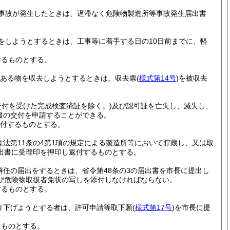
事故が発生したときは、遅滞なく危険物製造所等事故発生届出書
をしようとするときは、工事等に着手する日の10日前までに、軽
するものとする。
のある物を収去しようとするときは、収去票
(
様式第14号
)
を被収去
交付を受けた完成検査済証を除く。)
及び認可証を亡失し、滅失し、
書の交付を申請することができる。
付するものとする。
は法第11条の4第1項の規定による製造所等において貯蔵し、又は取
出書に受理印を押印し返付するものとする。
解任の届出をするときは、省令第48条の3の届出書を市長に提出し
び危険物取扱者免状の写しを添付しなければならない。
するものとする。
り下げようとする者は、許可申請等取下願
(
様式第17号
)
を市長に提
るものとする。