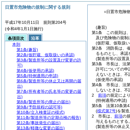
日置市危険物の規制に関する規則
○日置市危険
平成17年10月11日 規則第204号
(趣旨)
(令和4年1月1日施行)
第1条
この規則は
及び危険物の規制
条項目次
沿革
(仮貯蔵、仮取扱い
本則
第2条
消防長は、
第1条
(趣旨)
るものとし、承認
第2条
(仮貯蔵、仮取扱いの承認)
(製造所等の設置及
第3条
(製造所等の設置及び変更の許
第3条
市長は、法第
可)
許可についての申
第4条
(仮使用の承認)
えないときは、不
第5条
(特例適用の申請)
(仮使用の承認)
第6条
(製造所等の休止又は再開の届
第4条
市長は、法第
出)
しないときは、不
第7条
(所有者等の氏名等の変更の届
2
前項
の規定によ
出)
(特例適用の申請)
第8条
(製造所等の廃止の届出)
第5条
法第10条第
第9条
(予防規程の認可等)
(
様式第7号
)
を製造
第10条
(立入検査証の様式)
2
市長は、
前項
の
第11条
(製造所等の定期点検の報告)
与えるものとする
第12条
(事故発生の届出)
(製造所等の休止又
第13条
(軽微な変更の届出)