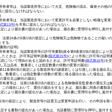
所有者等は、当該製造所等において火災、危険物の流出、爆発その他の
長に提出しなければならない。
)
所有者等は、当該製造所等において変更許可を必要としない軽微な変更
式第13号
)
を市長に提出しなければならない。
規定により届出書の提出があった場合は、届出書に受理印を押印し返付
、法第16条の5第1項の規定により危険物又は危険物であることの疑い
とする。
書類の証明)
所有者等は、当該製造所等の許可等書類
(政令第8条第3項の規定により
したときは、許可等証明申請書
(
様式第15号
)
により市長に許可等の証明
申請について理由があると認めるときは、許可等証明書
(
様式第16号
)
を交
渡し又は品名、数量若しくは指定数量の倍数の変更の届出)
第11条第6項の規定による製造所等の譲渡若しくは引渡しに係る届出又
名、数量若しくは指定数量の倍数の変更に係る届出があった場合は、届
の選任又は解任の届出)
所有者等は、法第13条第2項の規定による危険物保安監督者の選任又は
。
この場合において、選任の届出をするときは、届出書に同条の書類及
規定により届出書の提出があった場合は、届出書に受理印を押印し返付
第1項の規定により、製造所等の設置又は変更申請を行い、その申請を取
。
規定する書類の提出があった場合は、当該書類に受理印を押印し返付す