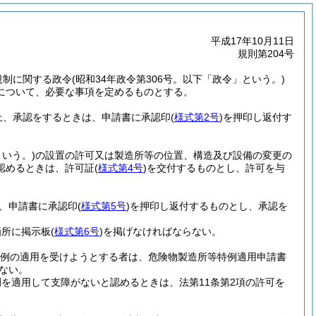
平成17年10月11日
規則第204号
規制に関する政令
(昭和34年政令第306号。以下「政令」という。)
について、必要な事項を定めるものとする。
上、承認をするときは、申請書に承認印
(
様式第2号
)
を押印し返付す
いう。)
の設置の許可又は製造所等の位置、構造及び設備の変更の
認めるときは、許可証
(
様式第4号
)
を交付するものとし、許可を与
は、申請書に承認印
(
様式第5号
)
を押印し返付するものとし、承認を
箇所に掲示板
(
様式第6号
)
を掲げなければならない。
特例の適用を受けようとする者は、危険物製造所等特例適用申請書
ない。
を適用して支障がないと認めるときは、法第11条第2項の許可を