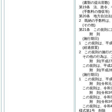
(書類の提出部数)
第19条
法、政令、
(手数料の徴収等)
第20条
地方自治法
2
既納の手数料は
(その他)
第21条
この規則に
附
則
(施行期日)
1
この規則は、平成
(経過措置)
2
この規則の施行
その他の行為は、
附
則
(平成2
この規則は、平成2
附
則
(平成2
(施行期日)
1
この規則は、平成
附
則
(令和元
この規則は、令和
附
則
(令和3
この規則は、令和
附
則
(令和3
この規則は、令和
様式第1号
削除