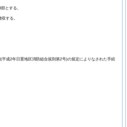
3部とする。
徴収する。
則
(平成2年日置地区消防組合規則第2号)
の規定によりなされた手続