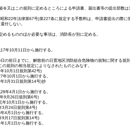
省令又はこの規則に定めるところによる申請書、届出書等の提出部数は
(昭和22年法律第67号)
第227条に規定する手数料は、申請書提出の際に
、還付しない。
定めるもののほか必要な事項は、消防長が別に定める。
17年10月11日から施行する。
の日の前日までに、解散前の日置地区消防組合危険物の規制に関する規
この規則の相当規定によりなされたものとみなす。
7年10月1日
規則第42号)
7年10月1日から施行する。
8年3月31日
規則第14号)
抄
28年4月1日から施行する。
年9月26日
規則第6号)
元年10月1日から施行する。
年3月24日
規則第4号)
3年4月1日から施行する。
年9月17日
規則第14号)
4年1月1日から施行する。