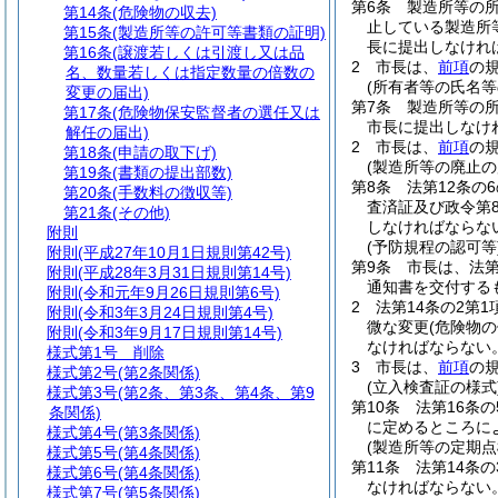
第6条
製造所等の
第14条
(危険物の収去)
止している製造所
第15条
(製造所等の許可等書類の証明)
長に提出しなけれ
第16条
(譲渡若しくは引渡し又は品
2
市長は、
前項
の
名、数量若しくは指定数量の倍数の
(所有者等の氏名等
変更の届出)
第7条
製造所等の
第17条
(危険物保安監督者の選任又は
市長に提出しなけ
解任の届出)
2
市長は、
前項
の
第18条
(申請の取下げ)
(製造所等の廃止の
第19条
(書類の提出部数)
第8条
法第12条の
第20条
(手数料の徴収等)
査済証及び政令第
第21条
(その他)
しなければならな
附則
(予防規程の認可等
附則
(平成27年10月1日規則第42号)
第9条
市長は、法第
附則
(平成28年3月31日規則第14号)
通知書を交付する
附則
(令和元年9月26日規則第6号)
2
法第14条の2第
附則
(令和3年3月24日規則第4号)
微な変更
(危険物
附則
(令和3年9月17日規則第14号)
なければならない
様式第1号
削除
3
市長は、
前項
の
様式第2号
(第2条関係)
(立入検査証の様式
様式第3号
(第2条、第3条、第4条、第9
第10条
法第16条
条関係)
に定めるところに
様式第4号
(第3条関係)
(製造所等の定期点
様式第5号
(第4条関係)
第11条
法第14条
様式第6号
(第4条関係)
なければならない
様式第7号
(第5条関係)