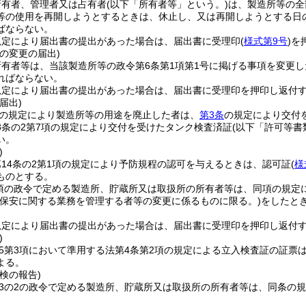
所有者、管理者又は占有者
(以下「所有者等」という。)
は、製造所等の全
等の使用を再開しようとするときは、休止し、又は再開しようとする日の
ばならない。
規定により届出書の提出があった場合は、届出書に受理印
(
様式第9号
)
を
の変更の届出)
所有者等は、当該製造所等の政令第6条第1項第1号に掲げる事項を変更
ればならない。
規定により届出書の提出があった場合は、届出書に受理印を押印し返付
届出)
6の規定により製造所等の用途を廃止した者は、
第3条
の規定により交付
8条の2第7項の規定により交付を受けたタンク検査済証
(以下「許可等書
い。
)
14条の2第1項の規定により予防規程の認可を与えるときは、認可証
(
様
ものとする。
1項の政令で定める製造所、貯蔵所又は取扱所の所有者等は、同項の規
の保安に関する業務を管理する者等の変更に係るものに限る。)
をしたと
。
規定により届出書の提出があった場合は、届出書に受理印を押印し返付
)
の5第3項において準用する法第4条第2項の規定による立入検査証の証票
よる。
検の報告)
の3の2の政令で定める製造所、貯蔵所又は取扱所の所有者等は、同条の
。