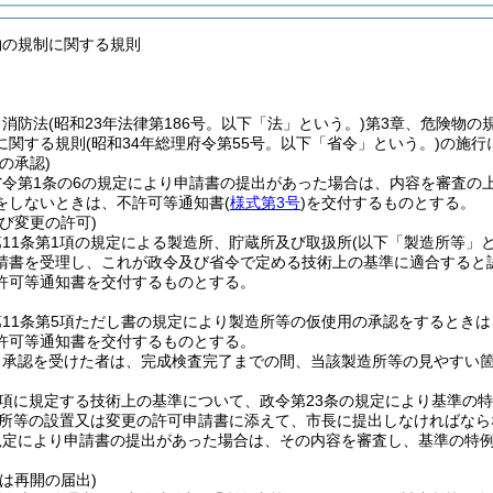
物の規制に関する規則
、消防法
(昭和23年法律第186号。以下「法」という。)
第3章、危険物の
に関する規則
(昭和34年総理府令第55号。以下「省令」という。)
の施行
の承認)
省令第1条の6の規定により申請書の提出があった場合は、内容を審査の
をしないときは、不許可等通知書
(
様式第3号
)
を交付するものとする。
び変更の許可)
11条第1項の規定による製造所、貯蔵所及び取扱所
(以下「製造所等」と
請書を受理し、これが政令及び省令で定める技術上の基準に適合すると
許可等通知書を交付するものとする。
11条第5項ただし書の規定により製造所等の仮使用の承認をするとき
許可等通知書を交付するものとする。
り承認を受けた者は、完成検査完了までの間、当該製造所等の見やすい
4項に規定する技術上の基準について、政令第23条の規定により基準の
所等の設置又は変更の許可申請書に添えて、市長に提出しなければなら
規定により申請書の提出があった場合は、その内容を審査し、基準の特例
。
は再開の届出)