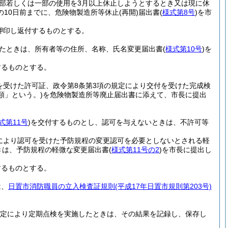
部若しくは一部の使用を3月以上休止しようとするとき又は現に休
10日前までに、危険物製造所等休止
(再開)
届出書
(
様式第8号
)
を市
押印し返付するものとする。
したときは、所有者等の住所、名称、氏名変更届出書
(
様式第10号
)
を
するものとする。
を受けた許可証、政令第8条第3項の規定により交付を受けた完成検
類」という。)
を危険物製造所等廃止届出書に添えて、市長に提出
式第11号
)
を交付するものとし、認可を与えないときは、不許可等
定により認可を受けた予防規程の変更認可を必要としないとされる軽
きは、予防規程の軽微な変更届出書
(
様式第11号の2
)
を市長に提出し
するものとする。
は、
日置市消防職員の立入検査証規則
(平成17年日置市規則第203号)
規定により定期点検を実施したときは、その結果を記録し、保存し