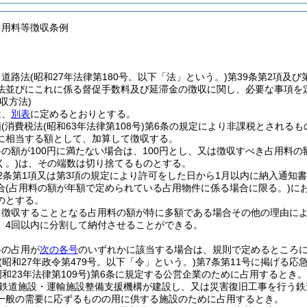
占用料等徴収条例
、道路法
(昭和27年法律第180号。以下「法」という。)
第39条第2項及
法並びにこれに係る督促手数料及び延滞金の徴収に関し、必要な事項を
収方法)
は、
別表
に定めるとおりとする。
額
(消費税法
(昭和63年法律第108号)
第6条の規定により非課税とされるも
に相当する額として、加算して徴収する。
の額が100円に満たない場合は、100円とし、又は徴収すべき占用料の
く。)
は、その端数は切り捨てるものとする。
2条第1項又は第3項の規定により許可をした日から1月以内に納入通知
合
(占用料の額が年額で定められている占用物件に係る場合に限る。)
に
のとする。
り徴収することとなる占用料の額が特に多額である場合その他の理由に
、4回以内に分割して納付させることができる。
路の占用が
次の各号
のいずれかに該当する場合は、規則で定めるところ
(昭和27年政令第479号。以下「令」という。)
第7条第11号に掲げる応
昭和23年法律第109号)
第6条に規定する公営企業のために占用するとき。
鉄道施設・運輸施設整備支援機構が建設し、又は災害復旧工事を行う鉄
一般の需要に応ずるものの用に供する施設のために占用するとき。