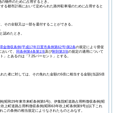
他の物件のために占用するとき。
規定する都市計画において定められた路外駐車場のために占用すると
は、その全額又は一部を還付することができる。
。
と認めたとき。
滞金徴収条例
(平成17年日置市条例第62号)
第2条
の規定により督促
において、
同条例第4条第1項
及び
附則第3項
の規定の適用について
ント」とあるのは「7.25パーセント」とする。
れた者に対しては、その免れた金額の5倍に相当する金額
(当該5倍
例
(昭和29年東市来町条例第5号)
、伊集院町道路占用料徴収条例
(昭
は吹上町道路占用料徴収条例
(昭和63年吹上町条例第9号)
(以下これ
れこの条例の相当規定によりなされたものとみなす。