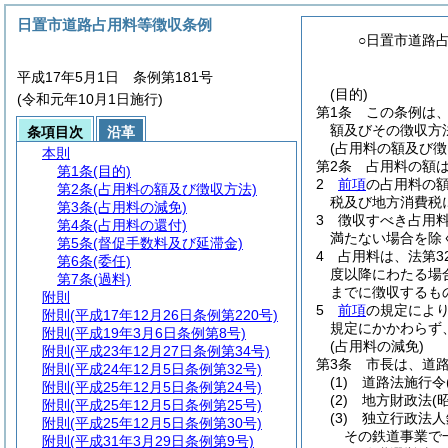
日置市道路占用料等徴収条例
○日置市道路
平成17年5月1日 条例第181号
(目的)
(令和元年10月1日施行)
第1条
この条例は
額及びその徴収方
条項目次
沿革
(占用料の額及び徴
本則
第2条
占用料の額
第1条
(目的)
2
前項
の占用料の
第2条
(占用料の額及び徴収方法)
税及び地方消費税
第3条
(占用料の減免)
3
徴収すべき占用料
第4条
(占用料の還付)
満たない場合を除
第5条
(督促手数料及び延滞金)
4
占用料は、法第3
第6条
(委任)
度以降にわたる場
第7条
(過料)
までに徴収するも
附則
5
前項
の規定によ
附則
(平成17年12月26日条例第220号)
規定にかかわらず
附則
(平成19年3月6日条例第8号)
(占用料の減免)
附則
(平成23年12月27日条例第34号)
第3条
市長は、道
附則
(平成24年12月5日条例第32号)
(1)
道路法施行令
附則
(平成25年12月5日条例第24号)
(2)
地方財政法
(
附則
(平成25年12月5日条例第25号)
(3)
独立行政法人
附則
(平成25年12月5日条例第30号)
その鉄道事業で
附則
(平成31年3月29日条例第9号)