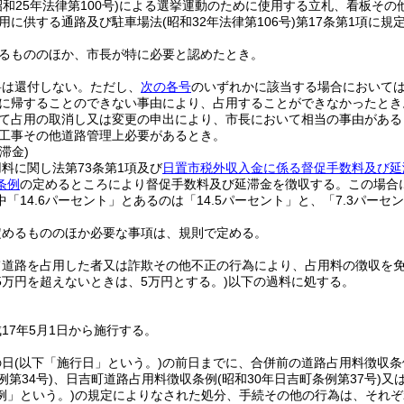
昭和25年法律第100号)
による選挙運動のために使用する立札、看板その
用に供する通路及び駐車場法
(昭和32年法律第106号)
第17条第1項に
るもののほか、市長が特に必要と認めたとき。
料は還付しない。
ただし、
次の各号
のいずれかに該当する場合において
に帰することのできない事由により、占用することができなかったとき
て占用の取消し又は変更の申出により、市長において相当の事由がある
工事その他道路管理上必要があるとき。
滞金)
料に関し法第73条第1項及び
日置市税外収入金に係る督促手数料及び延
条例
の定めるところにより督促手数料及び延滞金を徴収する。
この場合
「14.6パーセント」とあるのは「14.5パーセント」と、「7.3パーセ
定めるもののほか必要な事項は、規則で定める。
て道路を占用した者又は詐欺その他不正の行為により、占用料の徴収を免
5万円を超えないときは、5万円とする。)
以下の過料に処する。
17年5月1日から施行する。
の日
(以下「施行日」という。)
の前日までに、合併前の道路占用料徴収条
第34号)
、日吉町道路占用料徴収条例
(昭和30年日吉町条例第37号)
又
例」という。)
の規定によりなされた処分、手続その他の行為は、それぞ