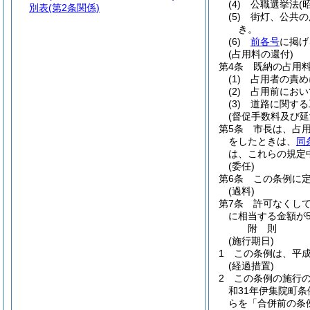
(4)
公職選挙法
(
別表
(第2条関係)
(5)
街灯、公共の
き。
(6)
前各号
に掲げ
(占用料の還付)
第4条
既納の占用
(1)
占用者の責め
(2)
占用前におい
(3)
道路に関する
(督促手数料及び延
第5条
市長は、占用
をしたときは、
同
は、これらの規定中
(委任)
第6条
この条例に
(過料)
第7条
許可なくし
に相当する金額が
附
則
(施行期日)
1
この条例は、平成
(経過措置)
2
この条例の施行
和31年伊集院町条例
らを「合併前の条