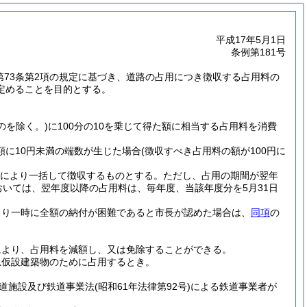
平成17年5月1日
条例第181号
び第73条第2項の規定に基づき、道路の占用につき徴収する占用料の
定めることを目的とする。
のを除く。)
に100分の10を乗じて得た額に相当する占用料を消費
額に10円未満の端数が生じた場合
(徴収すべき占用料の額が100円に
書により一括して徴収するものとする。
ただし、占用の期間が翌年
おいては、翌年度以降の占用料は、毎年度、当該年度分を5月31日
より一時に全額の納付が困難であると市長が認めた場合は、
同項
の
により、占用料を減額し、又は免除することができる。
急仮設建築物のために占用するとき。
道施設及び鉄道事業法
(昭和61年法律第92号)
による鉄道事業者が