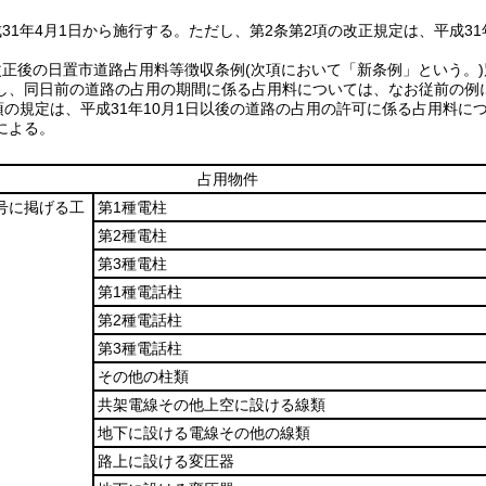
31年4月1日から施行する。
ただし、第2条第2項の改正規定は、平成31
改正後の日置市道路占用料等徴収条例
(次項において「新条例」という。)
し、同日前の道路の占用の期間に係る占用料については、なお従前の例
項の規定は、平成31年10月1日以後の道路の占用の許可に係る占用料
による。
占用物件
1号に掲げる工
第1種電柱
第2種電柱
第3種電柱
第1種電話柱
第2種電話柱
第3種電話柱
その他の柱類
共架電線その他上空に設ける線類
地下に設ける電線その他の線類
路上に設ける変圧器