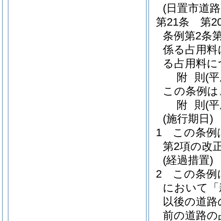
(日置市道
第21条
第
条例第2条
係る占用料
る占用料に
附
則
(
この条例は
附
則
(
(施行期日)
1
この条例
第2項の改
(経過措置)
2
この条例
において「
以後の道路
前の道路の