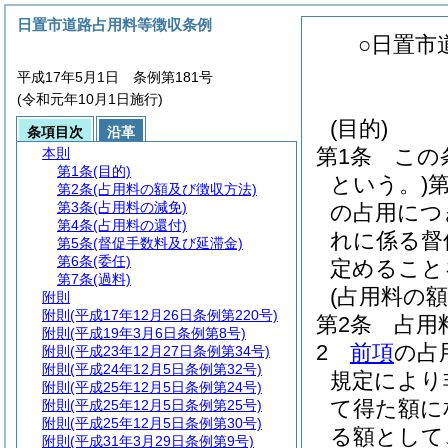
日置市道路占用料等徴収条例
○日置市
平成17年5月1日 条例第181号
(令和元年10月1日施行)
(目的)
条項目次
沿革
第1条
この
本則
第1条
(目的)
という。)
第
第2条
(占用料の額及び徴収方法)
第3条
(占用料の減免)
の占用につ
第4条
(占用料の還付)
れに係る督
第5条
(督促手数料及び延滞金)
第6条
(委任)
定めること
第7条
(過料)
(占用料の
附則
附則
(平成17年12月26日条例第220号)
第2条
占用
附則
(平成19年3月6日条例第8号)
2
前項
の占
附則
(平成23年12月27日条例第34号)
附則
(平成24年12月5日条例第32号)
規定により
附則
(平成25年12月5日条例第24号)
て得た額に
附則
(平成25年12月5日条例第25号)
附則
(平成25年12月5日条例第30号)
る額として
附則
(平成31年3月29日条例第9号)