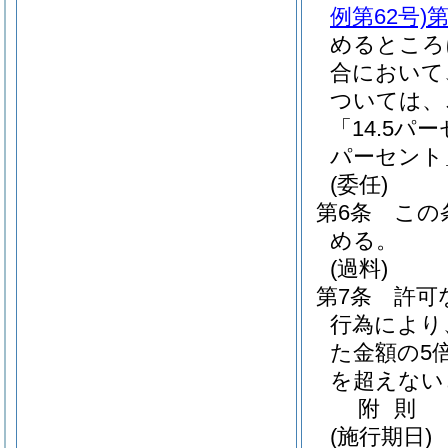
例第62号)
第
めるところ
合において
ついては、
「14.5パ
パーセント
(委任)
第6条
この
める。
(過料)
第7条
許可
行為により
た金額の5
を超えない
附
則
(施行期日)