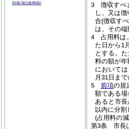
別表
(第2条関係)
3
徴収すべ
し、又は徴
合
(徴収す
は、その端
4
占用料は
た日から1
とする。
た
料の額が年
においては
月31日ま
5
前項
の規
額である場
あると市長
以内に分割
(占用料の減
第3条
市長