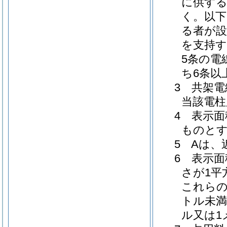
に供す
く。以下
る者が設
を支持す
5条の電
ち6条以
3 共架
当該電柱
4 表示
ものと
5 Aは
6 表示
さが1平
これらの
トル未満
ル又は1