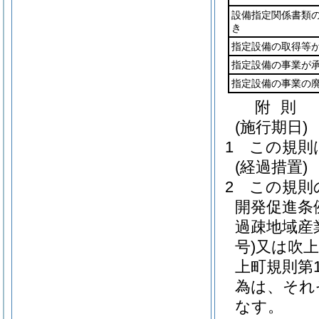
設備指定関係書類
き
指定設備の取得等
指定設備の事業が
指定設備の事業の
附
則
(施行期日)
1
この規則
(経過措置)
2
この規則
開発促進条
過疎地域産
号)
又は吹上
上町規則第1
為は、それ
なす。