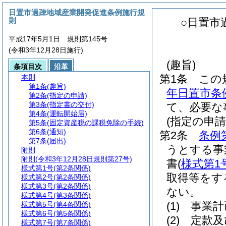
日置市過疎地域産業開発促進条例施行規
則
○日置市
平成17年5月1日 規則第145号
(令和3年12月28日施行)
(趣旨)
条項目次
沿革
第1条
この
本則
第1条
(趣旨)
年日置市条
第2条
(指定の申請)
第3条
(指定書の交付)
て、必要な
第4条
(運転開始届)
(指定の申請
第5条
(固定資産税の課税免除の手続)
第6条
(通知)
第2条
条例
第7条
(届出)
うとする事
附則
附則
(令和3年12月28日規則第27号)
書
(
様式第1
様式第1号
(第2条関係)
取得等をす
様式第2号
(第2条関係)
様式第3号
(第2条関係)
ない。
様式第4号
(第3条関係)
(1)
事業計
様式第5号
(第4条関係)
様式第6号
(第5条関係)
(2)
定款及
様式第7号
(第7条関係)