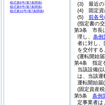
様式第8号
(第7条関係)
(3)
最近の
様式第9号
(第7条関係)
(4)
固定資
様式第10号
(第7条関係)
(5)
前各号
(指定書の交
第3条
市長
理し、
条例
者に対し、
を交付する
(運転開始届
第4条
指定
当該設備
(
は、当該運
運転開始届
(
(固定資産
第5条
条例
定事業者は