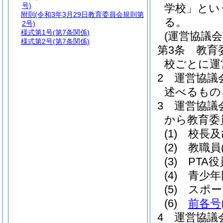
号)
学校」とい
附則
(令和3年3月29日教育委員会規則第
る。
2号)
様式第1号
(第7条関係)
(運営協議会
様式第2号
(第7条関係)
第3条
教育
校ごとに運
2
運営協議
述べるもの
3
運営協議
から教育委
(1)
校長及
(2)
教職員
(3)
PTA役
(4)
青少年
(5)
スポー
(6)
前各号
4
運営協議