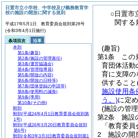
日置市立小学校、中学校及び義務教育学
校の施設の開放に関する規則
○日置市
関する
平成17年5月1日 教育委員会規則第28号
(令和3年4月1日施行)
条項目次
沿革
(趣旨)
本則
第1条
(趣旨)
第1条
この
第2条
(施設の管理責任)
第3条
(運営協議会)
育団体活動
第4条
(管理指導員)
育に支障の
第5条
(開放の内容)
第6条
(開放の日時等)
供すること
第7条
(団体登録の申請等)
施設使用条
第8条
(使用料の減免)
第9条
(準用)
う。)
に定
第10条
(その他)
(施設の管理
附則
附則
(平成24年4月1日教育委員会規則第
第2条
施設
1号)
「教育委員
附則
(平成26年3月20日教育委員会規則
第6号)
2
施設の開
附則
(令和3年3月3日教育委員会規則第1