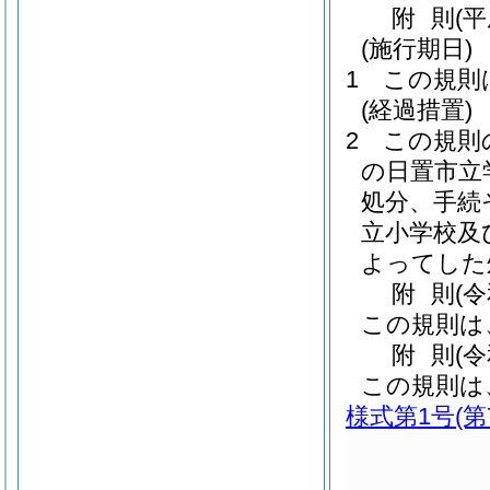
附
則
(
(施行期日)
1
この規則
(経過措置)
2
この規則
の日置市立
処分、手続
立小学校及
よってした
附
則
(
この規則は
附
則
(
この規則は
様式第1号
(