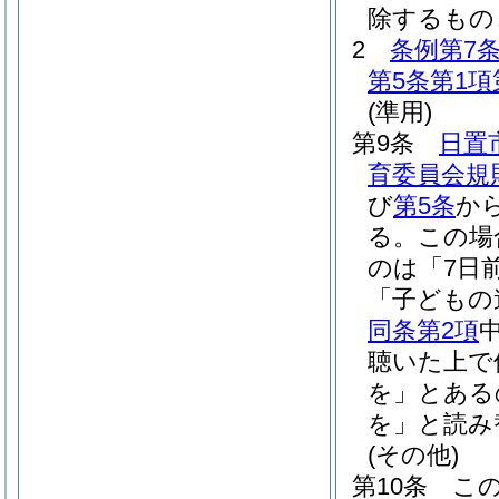
除するもの
2
条例第7
第5条第1項
(準用)
第9条
日置
育委員会規則
び
第5条
か
る。
この場
のは「7日
「子どもの
同条第2項
聴いた上で
を」とある
を」と読み
(その他)
第10条
こ