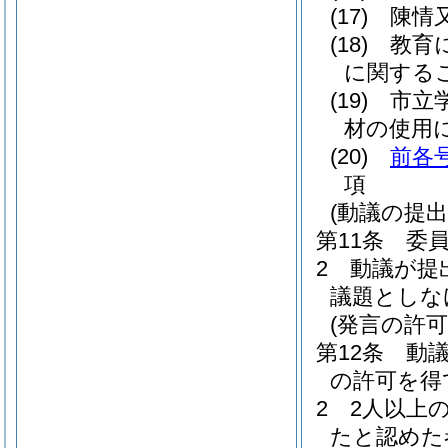
(17)
陳情
(18)
教育
に関する
(19)
市立
材の使用
(20)
前各
項
(動議の提出
第11条
委
2
動議が提
議題としな
(発言の許可
第12条
動
の許可を得
2
2人以上
たと認めた