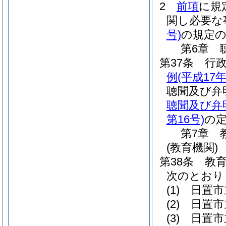
2
前項
に規
関し必要な
号)
の規定
第6章
第37条
行
例
(平成17
聴聞及び弁
聴聞及び弁
第16号)
の
第7章
(教育機関)
第38条
教
次のとおり
(1)
日置市
(2)
日置市
(3)
日置市