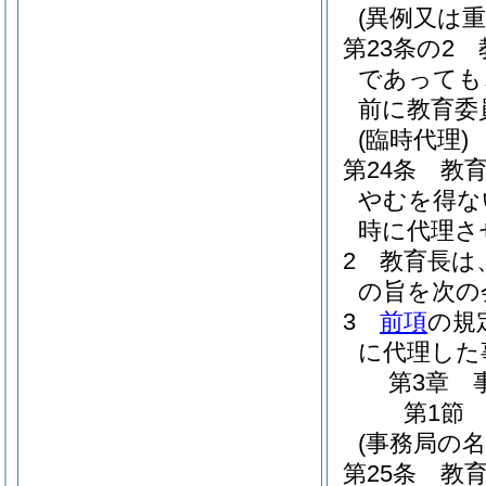
(異例又は
第23条の2
であっても
前に教育委
(臨時代理)
第24条
教
やむを得な
時に代理さ
2
教育長は
の旨を次の
3
前項
の規
に代理した
第3章
第1節
(事務局の名
第25条
教