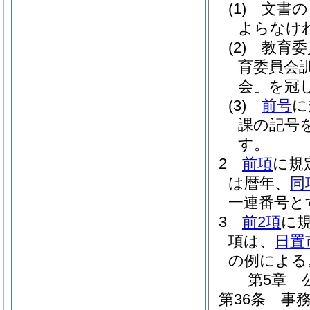
(1)
文書の
よらなけ
(2)
教育委
育委員会
会」を冠
(3)
前号
に
課の記号
す。
2
前項
に規
は暦年、
同
一連番号と
3
前2項
に
項は、
日置
の例による
第5章
第36条
事