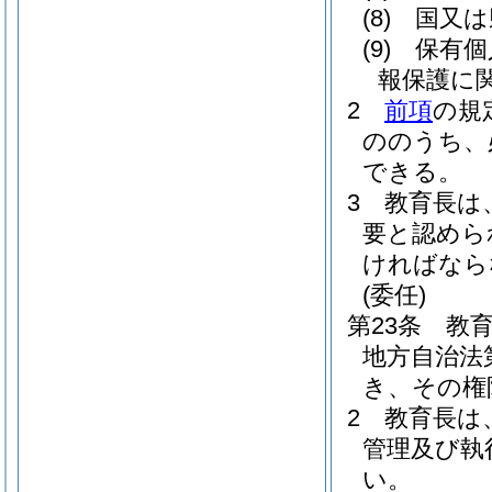
(8)
国又は
(9)
保有個
報保護に
2
前項
の規
ののうち、
できる。
3
教育長は
要と認めら
ければなら
(委任)
第23条
教
地方自治法
き、その権
2
教育長は
管理及び執
い。