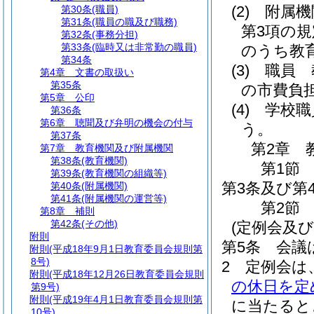
(2)
附属機
第30条
(職員)
第31条
(職員の職及び職務)
第3項の
第32条
(事務分担)
第33条
(臨時又は非常勤の職員)
のうち教
第34条
(3)
職員 
第4章
文書の取扱い
第35条
の市費負
第5章
公印
(4)
学校職
第36条
第6章
聴聞及び弁明の機会の付与
う。
第37条
第2章
第7章
教育機関及び附属機関
第38条
(教育機関)
第1節
第39条
(教育機関の組織等)
第3条及び第
第40条
(附属機関)
第41条
(附属機関の運営等)
第2節
第8章
補則
第42条
(その他)
(定例会及び
附則
第5条
会議
附則
(平成18年9月1日教育委員会規則第
8号)
2
定例会は
附則
(平成18年12月26日教育委員会規則
の休日を定
第9号)
附則
(平成19年4月1日教育委員会規則第
に当たると
10号)