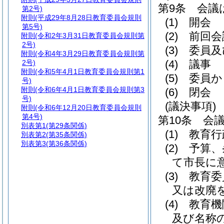
第9条
会議
第2号)
附則
(平成29年8月28日教育委員会規則
(1)
開会
第5号)
(2)
前回会
附則
(令和2年3月31日教育委員会規則第
2号)
(3)
委員及
附則
(令和4年3月29日教育委員会規則第
(4)
議事
2号)
附則
(令和5年4月1日教育委員会規則第1
(5)
委員か
号)
附則
(令和6年4月1日教育委員会規則第3
(6)
閉会
号)
(議決事項)
附則
(令和6年12月20日教育委員会規則
第4号)
第10条
会
別表第1
(第29条関係)
(1)
教育行
別表第2
(第35条関係)
別表第3
(第36条関係)
(2)
予算、
て市長に
(3)
教育委
又は改廃
(4)
教育機
及び名称