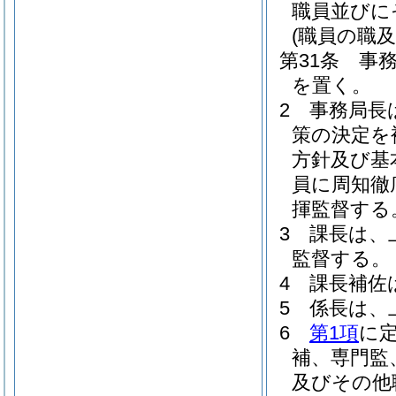
職員並びに
(職員の職及
第31条
事
を置く。
2
事務局長
策の決定を
方針及び基
員に周知徹
揮監督する
3
課長は、
監督する。
4
課長補佐
5
係長は、
6
第1項
に
補、専門監
及びその他