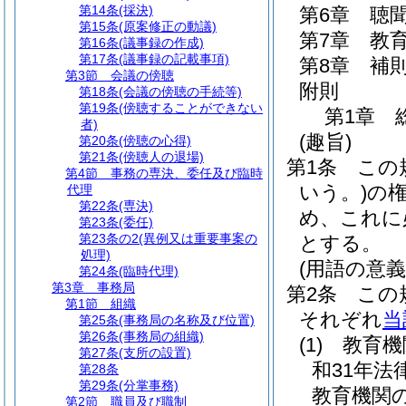
第14条
(採決)
第6章
聴
第15条
(原案修正の動議)
第7章
教
第16条
(議事録の作成)
第17条
(議事録の記載事項)
第8章
補
第3節
会議の傍聴
附則
第18条
(会議の傍聴の手続等)
第19条
(傍聴することができない
第1章
者)
(趣旨)
第20条
(傍聴の心得)
第21条
(傍聴人の退場)
第1条
この
第4節
事務の専決、委任及び臨時
いう。)
の
代理
第22条
(専決)
め、これに
第23条
(委任)
第23条の2
(異例又は重要事案の
とする。
処理)
(用語の意義
第24条
(臨時代理)
第3章
事務局
第2条
この
第1節
組織
それぞれ
当
第25条
(事務局の名称及び位置)
第26条
(事務局の組織)
(1)
教育機
第27条
(支所の設置)
和31年法
第28条
第29条
(分掌事務)
教育機関
第2節
職員及び職制