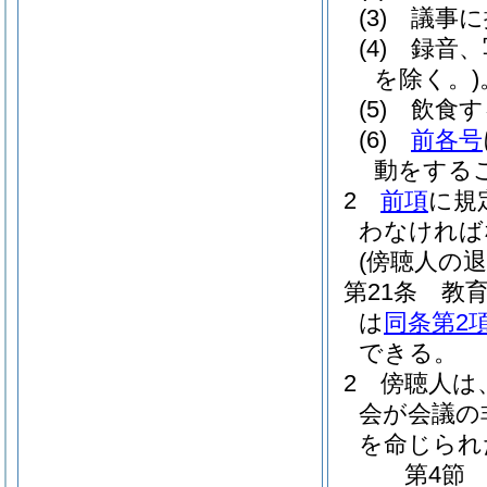
(3)
議事に
(4)
録音、
を除く。)
(5)
飲食す
(6)
前各号
動をする
2
前項
に規
わなければ
(傍聴人の退
第21条
教
は
同条第2
できる。
2
傍聴人は
会が会議の
を命じられ
第4節