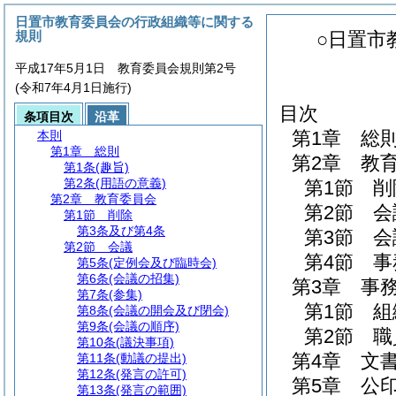
日置市教育委員会の行政組織等に関する
規則
○日置市
平成17年5月1日 教育委員会規則第2号
(令和7年4月1日施行)
目次
条項目次
沿革
第1章
総
本則
第1章
総則
第2章
教
第1条
(趣旨)
第2条
(用語の意義)
第1節
削
第2章
教育委員会
第2節
会
第1節
削除
第3条及び第4条
第3節
会
第2節
会議
第4節
事
第5条
(定例会及び臨時会)
第6条
(会議の招集)
第3章
事
第7条
(参集)
第1節
組
第8条
(会議の開会及び閉会)
第9条
(会議の順序)
第2節
職
第10条
(議決事項)
第4章
文
第11条
(動議の提出)
第12条
(発言の許可)
第5章
公
第13条
(発言の範囲)