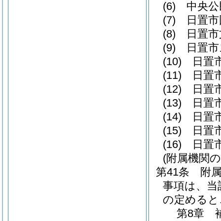
(6)
中央公
(7)
日置市
(8)
日置市
(9)
日置市
(10)
日置
(11)
日置
(12)
日置
(13)
日置
(14)
日置
(15)
日置
(16)
日置
(附属機関の
第41条
附
事項は、当
の定めると
第8章