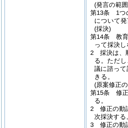
(発言の範囲
第13条
1
について発
(採決)
第14条
教
って採決し
2
採決は、
る。
ただし
議に諮って
きる。
(原案修正の
第15条
修
る。
2
修正の動
次採決する
3
修正の動