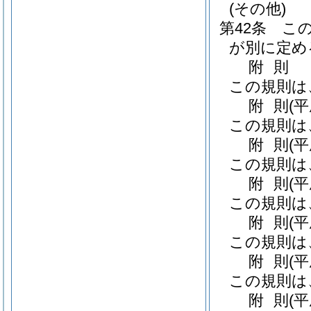
(その他)
第42条
こ
が別に定め
附
則
この規則は
附
則
(
この規則は
附
則
(平
この規則は
附
則
(
この規則は
附
則
(
この規則は
附
則
(
この規則は
附
則
(