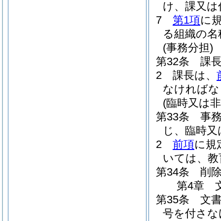
け、課又は
7
第1項
に
る組織の名
(事務分担)
第32条
課
2
課長は、
なければな
(臨時又は非
第33条
事
じ、臨時又
2
前項
に規
いては、教
第34条
削
第4章
第35条
文
号を付さな