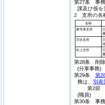
第27条
事
課及び係を
2
支所の名
名称
東市来支所
日吉支所
地
吹上支所
第28条
削
(分掌事務)
第29条
第2
務は、
別表
第2節
(職員)
第30条
事