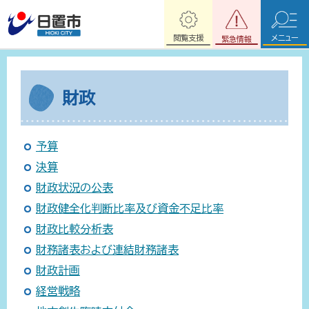
閲覧支援
メニュー
緊急情報
財政
予算
決算
財政状況の公表
財政健全化判断比率及び資金不足比率
財政比較分析表
財務諸表および連結財務諸表
財政計画
経営戦略