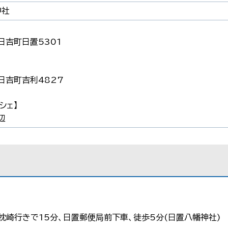
神社
日吉町日置5301
日吉町吉利4827
シェ】
辺
枕崎行きで15分、日置郵便局前下車、徒歩5分(日置八幡神社)