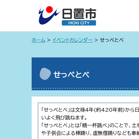
ホーム
>
イベントカレンダー
> せっぺとべ
せっぺとべ
「せっぺとべ」は文禄4年(約420年前)か
いよく飛び跳ねます。
「せっぺとべ」とは「精一杯跳べ」のことで
や子供会による棒踊り、虚無僧踊りなども奉納