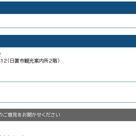
係
地12（日置市観光案内所2階）
のご意見をお聞かせください