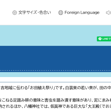
文字サイズ・色合い
Foreign Language
ら日吉地域に伝わる「お田植え祭り」です。白装束の若い衆が、田の
、土をこねる足踏み耕の意味と害虫を踏み潰す意味があり、泥にま
されるほか、八幡神社では、仮面神である巨大な「大王殿（でおど