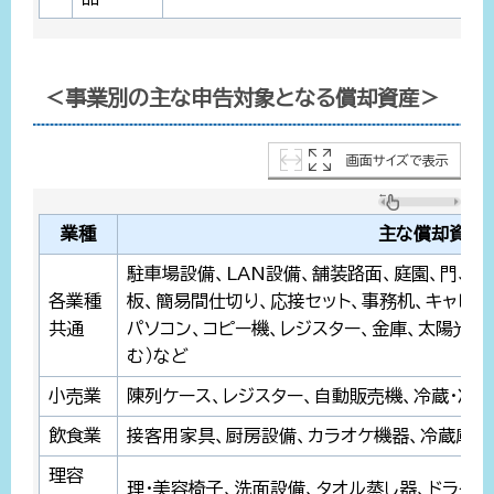
＜事業別の主な申告対象となる償却資産＞
画面サイズで表示
業種
主な償却資産
駐車場設備、LAN設備、舗装路面、庭園、門、塀
各業種
板、簡易間仕切り、応接セット、事務机、キャビネッ
共通
パソコン、コピー機、レジスター、金庫、太陽光発
む）など
小売業
陳列ケース、レジスター、自動販売機、冷蔵・冷
飲食業
接客用家具、厨房設備、カラオケ機器、冷蔵庫な
理容
理・美容椅子、洗面設備、タオル蒸し器、ドライヤ