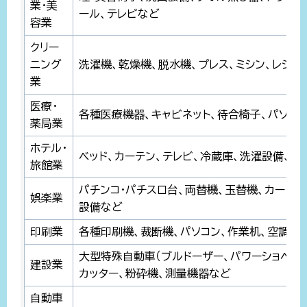
業・美
ール、テレビなど
容業
クリー
ニング
洗濯機、乾燥機、脱水機、プレス、ミシン、レジス
業
医療・
各種医療機器、キャビネット、待合椅子、パソコ
薬局業
ホテル・
ベッド、カーテン、テレビ、冷蔵庫、洗濯設備、製
旅館業
パチンコ・パチスロ台、両替機、玉替機、カード
娯楽業
設備など
印刷業
各種印刷機、裁断機、パソコン、作業机、空調設
大型特殊自動車（ブルドーザー、パワーショベル、
建設業
カッター、粉砕機、測量機器など
自動車