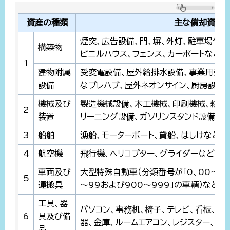
資産の種類
主な償却資産
煙突、広告設備、門、塀、外灯、駐車場や
構築物
ビニルハウス、フェンス、カーポートなど
1
建物附属
受変電設備、屋外給排水設備、事業用動力
設備
なプレハブ、屋外ネオンサイン、厨房設備
機械及び
製造機械設備、木工機械、印刷機械、耕運
2
装置
リーニング設備、ガソリンスタンド設備な
3
船舶
漁船、モーターボート、貸船、はしけなど
4
航空機
飛行機、ヘリコプター、グライダーなど
車両及び
大型特殊自動車（分類番号が「0、00～09お
5
運搬具
～99および900～999」の車輌）など
工具、器
パソコン、事務机、椅子、テレビ、看板、陳
6
具及び備
器、金庫、ルームエアコン、レジスター、自
品