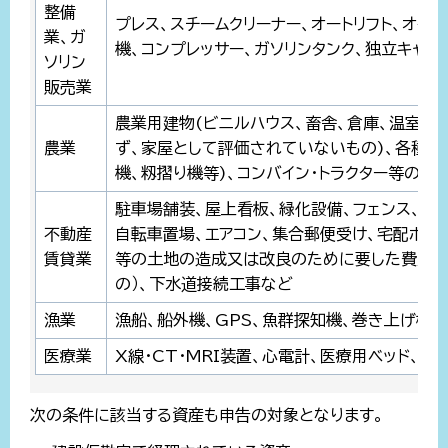
整備
プレス、スチームクリーナー、オートリフト、オイ
業、ガ
機、コンプレッサー、ガソリンタンク、独立キャノ
ソリン
販売業
農業用建物(ビニルハウス、畜舎、倉庫、温室、
農業
ず、家屋として評価されていないもの)、各種農
機、籾摺り機等)、コンバイン・トラクター等の
駐車場舗装、屋上看板、緑化設備、フェンス、側
不動産
自転車置場、エアコン、集合郵便受け、宅配ボッ
賃貸業
等の土地の造成又は改良のために要した費用（
の）、下水道接続工事など
漁業
漁船、船外機、GPS、魚群探知機、巻き上げ機
医療業
X線・CT・MRI装置、心電計、医療用ベッド、手
次の条件に該当する資産も申告の対象となります。