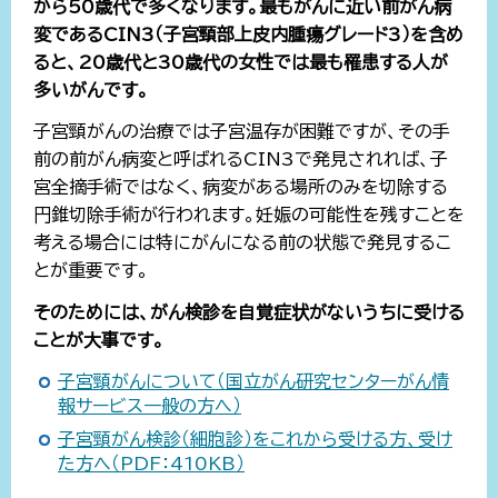
から50歳代で多くなります。最もがんに近い前がん病
変であるCIN3（子宮頸部上皮内腫瘍グレード3）を含め
ると、20歳代と30歳代の女性では最も罹患する人が
多いがんです。
子宮頸がんの治療では子宮温存が困難ですが、その手
前の前がん病変と呼ばれるCIN3で発見されれば、子
宮全摘手術ではなく、病変がある場所のみを切除する
円錐切除手術が行われます。妊娠の可能性を残すことを
考える場合には特にがんになる前の状態で発見するこ
とが重要です。
そのためには、がん検診を自覚症状がないうちに受ける
ことが大事です。
子宮頸がんについて（国立がん研究センターがん情
報サービス一般の方へ）
子宮頸がん検診（細胞診）をこれから受ける方、受け
た方へ（PDF：410KB）