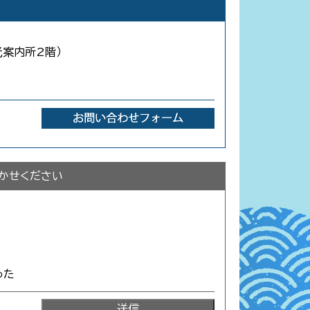
光案内所2階）
かせください
った