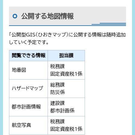
公開する地図情報
「公開型GIS（ひおきマップ）に公開する情報は随時追加
していく予定です。
閲覧できる情報
担当課
税務課
地番図
固定資産税1係
総務課
ハザードマップ
防災係
建設課
都市計画情報
都市計画係
税務課
航空写真
固定資産税1係