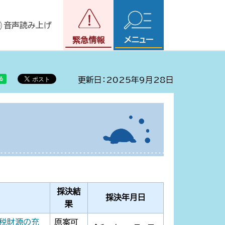
音声読み上げ
メニュー
緊急情報
更新日：2025年9月28日
採決結
採決年月日
果
税財源の充
原案可