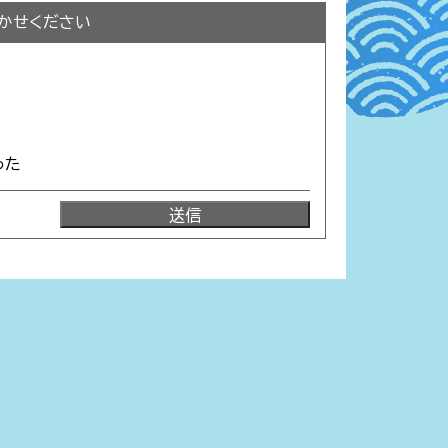
かせください
った