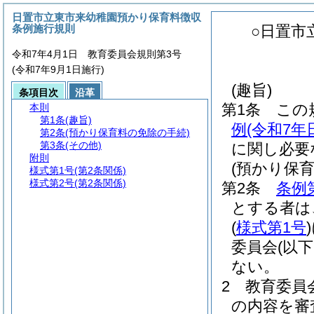
日置市立東市来幼稚園預かり保育料徴収
条例施行規則
○日置市
令和7年4月1日 教育委員会規則第3号
(令和7年9月1日施行)
(趣旨)
条項目次
沿革
第1条
この
本則
第1条
(趣旨)
例
(令和7
第2条
(預かり保育料の免除の手続)
第3条
(その他)
に関し必要
附則
(預かり保
様式第1号
(第2条関係)
様式第2号
(第2条関係)
第2条
条例
とする者は
(
様式第1号
)
委員会
(以
ない。
2
教育委員
の内容を審