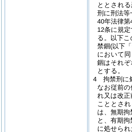
ととされる
刑に刑法等
40年法律
12条に規
る。以下こ
禁錮
(以下
において同
錮はそれぞ
とする。
4
拘禁刑に
なお従前の
れ又は改正
こととされ
は、無期拘
と、有期拘
に処せられ