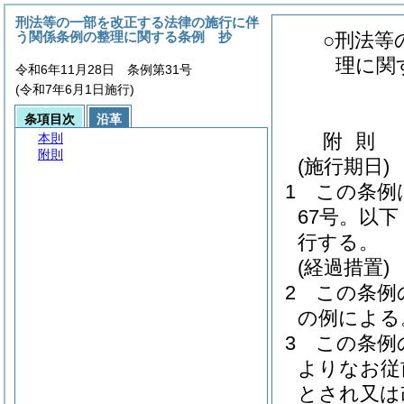
刑法等の一部を改正する法律の施行に伴
う関係条例の整理に関する条例 抄
○刑法等
理に関
令和6年11月28日 条例第31号
(令和7年6月1日施行)
条項目次
沿革
附
則
本則
附則
(施行期日)
1
この条例
67号。以
行する。
(経過措置)
2
この条例
の例による
3
この条例
よりなお従
とされ又は