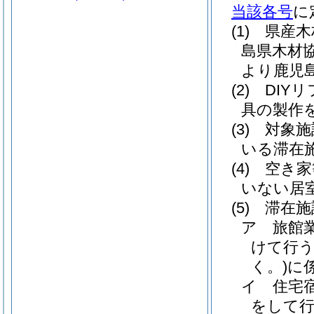
当該各号
に
(1)
県産木
島県木材
より鹿児
(2)
DIY
具の製作
(3)
対象施
いる滞在
(4)
空き家
いない居
(5)
滞在施
ア
旅館
けて行う
く。)
に
イ
住宅
をして行