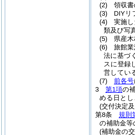
(2)
領収書
(3)
DIY
(4)
実施し
類及び写
(5)
県産木
(6)
旅館業
法に基づ
スに登録
営してい
(7)
前各号
3
第1項
の
める日とし
(交付決定
第8条
規則
の補助金等
(補助金の交