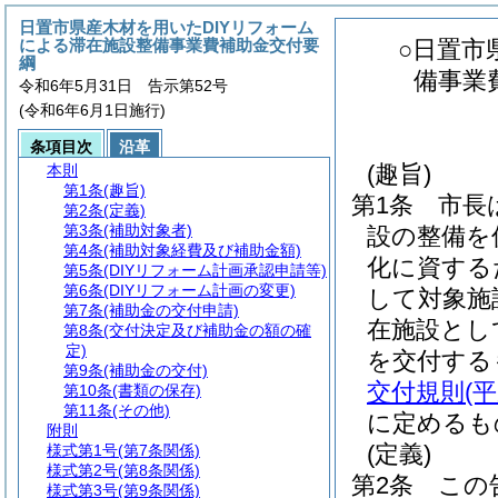
日置市県産木材を用いたDIYリフォーム
による滞在施設整備事業費補助金交付要
○日置市
綱
備事業
令和6年5月31日 告示第52号
(令和6年6月1日施行)
条項目次
沿革
(趣旨)
本則
第1条
(趣旨)
第1条
市長
第2条
(定義)
第3条
(補助対象者)
設の整備を
第4条
(補助対象経費及び補助金額)
化に資する
第5条
(DIYリフォーム計画承認申請等)
第6条
(DIYリフォーム計画の変更)
して対象施
第7条
(補助金の交付申請)
在施設とし
第8条
(交付決定及び補助金の額の確
定)
を交付する
第9条
(補助金の交付)
交付規則
(
第10条
(書類の保存)
第11条
(その他)
に定めるも
附則
(定義)
様式第1号
(第7条関係)
様式第2号
(第8条関係)
第2条
この
様式第3号
(第9条関係)