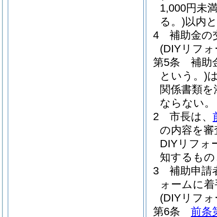
1,000
る。)
以内
4
補助金の
(DIYリフ
第5条
補助
という。)
関係書類を
ならない。
2
市長は、
の内容を審
DIYリフ
知するもの
3
補助申請
ォームに着
(DIYリフ
第6条
前条