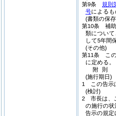
第9条
規則
号
によるも
(書類の保存
第10条
補
類について
して5年間
(その他)
第11条
こ
に定める。
附
則
(施行期日)
1
この告示
(検討)
2
市長は、
の施行の状
告示の規定