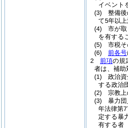
イベント
(3)
整備後
て5年以
(4)
市が取
を有する
(5)
市税そ
(6)
前各号
2
前項
の規
者は、補助
(1)
政治資
する政治
(2)
宗教上
(3)
暴力団
年法律第7
定する暴
有する者