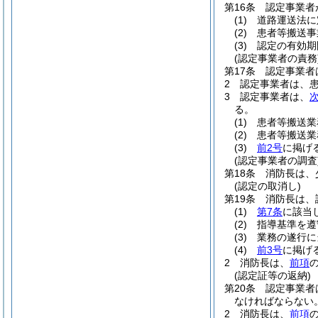
第16条
認定事業者
(1)
道路運送法に
(2)
患者等搬送事
(3)
認定の有効期
(認定事業者の責務
第17条
認定事業者
2
認定事業者は、
3
認定事業者は、
る。
(1)
患者等搬送業
(2)
患者等搬送業
(3)
前2号
に掲げ
(認定事業者の調査
第18条
消防長は、
(認定の取消し)
第19条
消防長は、
(1)
第7条
に該当
(2)
指導基準を遵
(3)
業務の遂行に
(4)
前3号
に掲げ
2
消防長は、
前項
(認定証等の返納)
第20条
認定事業者
なければならない
2
消防長は、
前項