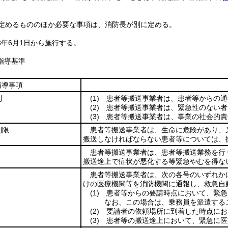
定めるもののほか必要な事項は、消防長が別に定める。
3年6月1日から施行する。
指導基準
指導事項
則
(1)
患者等搬送事業者は、患者等からの通
(2)
患者等搬送事業者は、緊急性のない者
(3)
患者等搬送事業者は、事業の社会的責
制限
患者等搬送事業者は、生命に危険があり、
搬送しなければならない患者等については、
患者等搬送事業者は、患者等搬送業務を行
搬送途上で症状が悪化する等緊急やむを得な
患者等搬送事業者は、次の各号のいずれか
けの医療機関等を消防機関に通報し、救急自
(1)
患者等からの要請時点において、緊急
なお、この場合は、乗務員を派遣する
(2)
要請者の依頼場所に到着した時点にお
(3)
患者等の搬送途上において、緊急に医