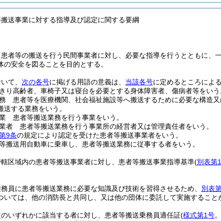
等搬送事業に対する指導及び認定に関する要綱
、患者等の搬送を行う民間事業者に対し、必要な指導を行うとともに、
体の安全を図ることを目的とする。
おいて、
次の各号
に掲げる用語の意義は、
当該各号
に定めるところによ
きり高齢者、車椅子又は寝台を必要とする身体障害者、傷病者等をいう
務 患者等を医療機関、社会福祉施設等へ搬送するために必要な構造又
搬送する業務をいう。
業 患者等搬送業務を行う事業をいう。
業者 患者等搬送業務を行う事業所の経営者又は管理責任者をいう。
第9条
の規定により認定を受けた患者等搬送事業者をいう。
等搬送用自動車に乗車し、患者等搬送業務に従事する者をいう。
管轄区域内の患者等搬送事業者に対し、患者等搬送事業指導基準
(
別表第
乗務員に患者等搬送業務に必要な知識及び技術を習得させるため、
別表第
ついては、他の消防長と共同し、又は他の団体に委託して実施すること
次のいずれかに該当する者に対し、患者等搬送乗務員適任証
(
様式第1号