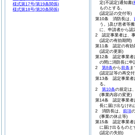
定
(不認定)
通知書
(
様式第17号
(第19条関係)
ものとする。
様式第18号
(第20条関係)
(認定証の交付等)
第10条
消防長は、
う。)
及び患者等搬
に、申請者から認
2
認定事業者は、
(認定の有効期間)
第11条
認定の有効
(認定の更新)
第12条
認定事業者
の間に消防長に申
2
第8条
から
前条
ま
(認定証等の再交付
第13条
認定事業者
る。
2
第10条
の規定は
(事業内容の変更)
第14条
認定事業者
長に届け出なけれ
2
消防長は、
前項
(事業の休止等)
第15条
認定事業者
に届け出るものと
(認定の失効)