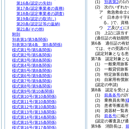
(1)
別表第2
の1
第16条
(認定の失効)
(2)
次のいずれか
第17条
(認定事業者の責務)
ア
救急救命士
第18条
(認定事業者の調査)
イ
日本赤十字
第19条
(認定の取消し)
る。)
で、資格
第20条
(認定証等の返納)
ウ
ア
及び
イ
に
第21条
(その他)
(3)
上記に該当す
附則
(適任証の有効期間
別表第1
(第3条関係)
第6条
適任証の有
別表第2
(第4条、第5条関係)
ては、その受講の
様式第1号
(第5条関係)
(認定対象となる患
様式第2号
(第5条関係)
第7条
認定対象と
様式第3号
(第8条関係)
(1)
一般乗用旅客
様式第4号
(第8条関係)
(2)
一般貸切旅客
様式第5号
(第8条関係)
(3)
特定旅客自動
様式第6号
(第9条関係)
(4)
自家用有償旅
様式第7号
(第9条関係)
(認定の申請)
様式第8号
(第9条関係)
第8条
認定を受け
様式第9号
(第10条関係)
(1)
前条各号
の許
様式第10号
(第10条関係)
(2)
乗務員名簿
(
様式第11号
(第10条関係)
(3)
患者等搬送用
様式第12号
(第10条関係)
(4)
資器材一覧表
様式第13号
(第13条関係)
(5)
前各号
に掲げ
様式第14号
(第14条関係)
(認定の審査及び通
様式第15号
(第15条関係)
第9条
消防長は、
様式第16号
(第17条関係)