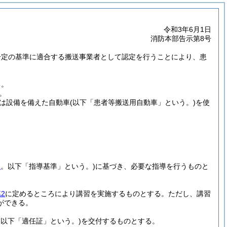
令和3年6月1日
消防本部告示第8号
一定の基準に適合する搬送事業者として認定を行うことにより、患
る。
。
は設備を備えた自動車
(以下「患者等搬送用自動車」という。)
を使
1
。以下「指導基準」という。)
に基づき、必要な指導を行うものと
2
に定めるところにより講習を実施するものとする。
ただし、講習
ができる。
。以下「適任証」という。)
を交付するものとする。