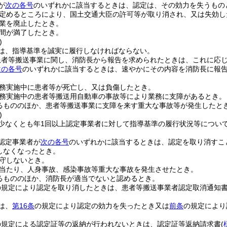
が
次の各号
のいずれかに該当するときは、認定は、その効力を失うもの
定めるところにより、国土交通大臣の許可等が取り消され、又は失効し
業を廃止したとき。
間が満了したとき。
)
は、指導基準を誠実に履行しなければならない。
患者等搬送事業に関し、消防長から報告を求められたときは、これに応
次の各号
のいずれかに該当するときは、速やかにその内容を消防長に報
務実施中に患者等が死亡し、又は負傷したとき。
務実施中の患者等搬送用自動車の事故等により業務に支障があるとき。
るもののほか、患者等搬送事業に支障を来す重大な事故等が発生したと
)
少なくとも年1回以上認定事業者に対して指導基準の履行状況等につい
認定事業者が
次の各号
のいずれかに該当するときは、認定を取り消すこ
しなくなったとき。
守しないとき。
当たり、人身事故、感染事故等重大な事故を発生させたとき。
るもののほか、消防長が適当でないと認めるとき。
の規定により認定を取り消したときは、患者等搬送事業者認定取消通知
は、
第16条
の規定により認定の効力を失ったとき又は
前条
の規定により
。
の規定による認定証等の返納が行われないときは、認定証等返納請求書
(