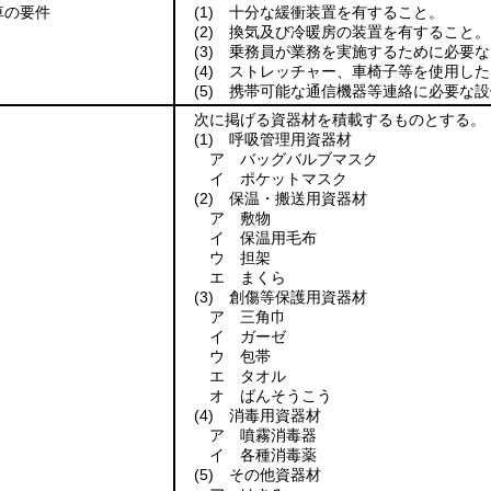
車の要件
(1)
十分な緩衝装置を有すること。
(2)
換気及び冷暖房の装置を有すること。
(3)
乗務員が業務を実施するために必要な
(4)
ストレッチャー、車椅子等を使用した
(5)
携帯可能な通信機器等連絡に必要な設
次に掲げる資器材を積載するものとする。
(1)
呼吸管理用資器材
ア バッグバルブマスク
イ ポケットマスク
(2)
保温・搬送用資器材
ア 敷物
イ 保温用毛布
ウ 担架
エ まくら
(3)
創傷等保護用資器材
ア 三角巾
イ ガーゼ
ウ 包帯
エ タオル
オ ばんそうこう
(4)
消毒用資器材
ア 噴霧消毒器
イ 各種消毒薬
(5)
その他資器材