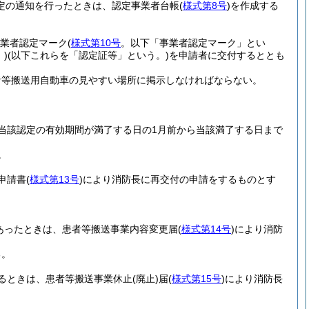
定の通知を行ったときは、認定事業者台帳
(
様式第8号
)
を作成する
業者認定マーク
(
様式第10号
。以下「事業者認定マーク」とい
)
(以下これらを「認定証等」という。)
を申請者に交付するととも
者等搬送用自動車の見やすい場所に掲示しなければならない。
当該認定の有効期間が満了する日の1月前から当該満了する日まで
。
申請書
(
様式第13号
)
により消防長に再交付の申請をするものとす
あったときは、患者等搬送事業内容変更届
(
様式第14号
)
により消防
る。
るときは、患者等搬送事業休止
(廃止)
届
(
様式第15号
)
により消防長