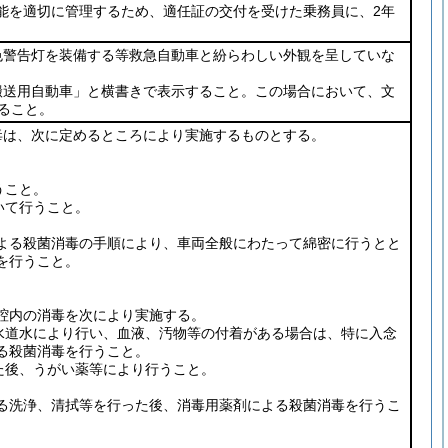
能を適切に管理するため、適任証の交付を受けた乗務員に、2年
色警告灯を装備する等救急自動車と紛らわしい外観を呈していな
搬送用自動車」と横書きで表示すること。この場合において、文
ること。
毒は、次に定めるところにより実施するものとする。
うこと。
いて行うこと。
よる殺菌消毒の手順により、車両全般にわたって綿密に行うとと
を行うこと。
腔内の消毒を次により実施する。
道水により行い、血液、汚物等の付着がある場合は、特に入念
る殺菌消毒を行うこと。
後、うがい薬等により行うこと。
る洗浄、清拭等を行った後、消毒用薬剤による殺菌消毒を行うこ