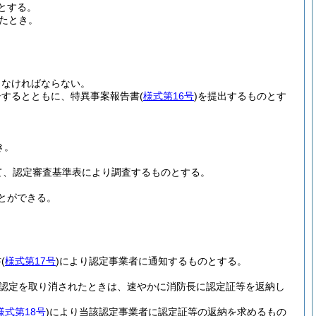
とする。
たとき。
じなければならない。
告するとともに、特異事案報告書
(
様式第16号
)
を提出するものとす
き。
て、認定審査基準表により調査するものとする。
とができる。
書
(
様式第17号
)
により認定事業者に通知するものとする。
認定を取り消されたときは、速やかに消防長に認定証等を返納し
様式第18号
)
により当該認定事業者に認定証等の返納を求めるもの