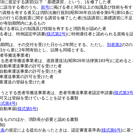
の項に規定する講習
(以下「基礎講習」という。)
を修了した者
に該当する者のうち、
前号
に掲げる者と同等以上の知識及び技術を有す
の資格を有する者又は消防法施行規則
(昭和36年自治省令第6号)
第51条
社の行う応急処置に関する講習を修了した者
(当該講習に基礎講習に不
が有効期間内にあるもの
掲げる者以上の知識及び技能を有すると消防長が認めた者
る者は、特例認定申請書
(
様式第2号
)
に特例適任者と認められる資格を
)
効期間は、その交付を受けた日から2年間とする。
ただし、
別表第2
の2
日から更に2年間有効とし、以降も同様とする。
者等搬送事業者)
なる患者等搬送事業者は、道路運送法
(昭和26年法律第183号)
に定めると
自動車運送事業の許可を受けた者
自動車運送事業の許可を受けた者
車運送事業の許可を受けた者
客運送の登録を受けた者
ようとする患者等搬送事業者は、患者等搬送事業者認定申請書
(
様式第3
可又は登録を受けていることを証する書類
様式第4号
)
自動車届
(
様式第5号
)
るもののほか、消防長が必要と認める書類
知)
前条
の規定による提出があったときは、認定審査基準表
(
様式第6号
)
に基