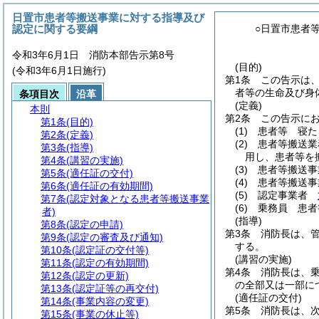
日置市患者等搬送事業に対する指導及び
認定に関する要綱
○日置市患者
令和3年6月1日 消防本部告示第8号
(目的)
(令和3年6月1日施行)
第1条
この告示は
者等の生命及び身
条項目次
沿革
(定義)
本則
第2条
この告示に
第1条
(目的)
(1)
患者等 寝た
第2条
(定義)
(2)
患者等搬送業
第3条
(指導)
用し、患者等を
第4条
(講習の実施)
(3)
患者等搬送事
第5条
(適任証の交付)
(4)
患者等搬送事
第6条
(適任証の有効期間)
(5)
認定事業者
第7条
(認定対象となる患者等搬送事業
(6)
乗務員 患者
者)
(指導)
第8条
(認定の申請)
第3条
消防長は、
第9条
(認定の審査及び通知)
する。
第10条
(認定証の交付等)
(講習の実施)
第11条
(認定の有効期間)
第4条
消防長は、
第12条
(認定の更新)
の全部又は一部に
第13条
(認定証等の再交付)
(適任証の交付)
第14条
(事業内容の変更)
第5条
消防長は、
第15条
(事業の休止等)