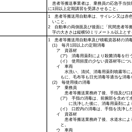
患者等搬送事業者は、乗務員の応急手当技
に1回以上定期講習を受講させること。
1 患者等搬送用自動車は、サイレン又は赤
いこと。
2 自動車の両側面及び後面に「民間患者等
字の大きさは縦横50ミリメートル以上とす
1 患者等搬送用自動車及び積載資器材の消
(1)
毎月1回以上の定期消毒
ア 資器材
(ア)
消毒用薬剤により殺菌消毒を行
(イ)
使用頻度の少ない資器材等につ
イ 車両
水洗い、清拭、消毒用薬剤噴霧等に
もに、毛布等も日光消毒等適当な消毒
(2)
毎使用後の消毒
ア 乗務員
患者等搬送業務終了後、手指及び口
(ア)
手指の消毒は、前腕部を含めて水
に洗浄した後に、消毒用薬剤によ
(イ)
口腔内の消毒は、手指を洗浄した
イ 資器材
患者等搬送業務終了後、水道水によ
と。
ウ 車両