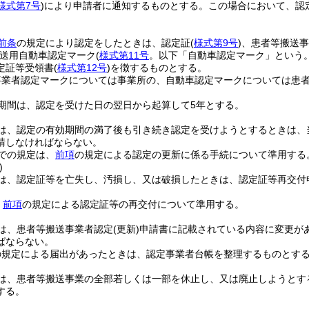
様式第7号
)
により申請者に通知するものとする。
この場合において、認
前条
の規定により認定をしたときは、認定証
(
様式第9号
)
、患者等搬送事
送用自動車認定マーク
(
様式第11号
。以下「自動車認定マーク」という。
定証等受領書
(
様式第12号
)
を徴するものとする。
事業者認定マークについては事業所の、自動車認定マークについては患
期間は、認定を受けた日の翌日から起算して5年とする。
は、認定の有効期間の満了後も引き続き認定を受けようとするときは、
請しなければならない。
での規定は、
前項
の規定による認定の更新に係る手続について準用する
)
は、認定証等を亡失し、汚損し、又は破損したときは、認定証等再交付
、
前項
の規定による認定証等の再交付について準用する。
は、患者等搬送事業者認定
(更新)
申請書に記載されている内容に変更が
ばならない。
の規定による届出があったときは、認定事業者台帳を整理するものとす
は、患者等搬送事業の全部若しくは一部を休止し、又は廃止しようとす
する。