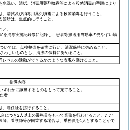
を水洗い、清拭、消毒用薬剤噴霧等による殺菌消毒の手順により
は、清拭及び消毒用薬剤噴霧による殺菌消毒を行うこと。
る箇所は、重点的に行うこと。
こと。
の旨を消毒実施記録票に記録し、患者等搬送用自動車の見やすい場
ついては、点検整備を確実に行い、清潔保持に努めること。
さわしいものとし、清潔の保持に努めること。
同レベルの活動ができるかのような表現を避けること。
指導内容
のいずれかに該当するものをもって充てること。
た者
は、適任証を携行すること。
1台につき2人以上の乗務員をもって業務を行わせること。ただ
医師、看護師等が同乗する場合は、乗務員を1人とすることがで