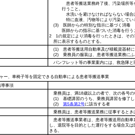
患者等搬送業務終了後、汚染場所等
行うこと。
水洗いを避けなければならない場合
特に血液、汚物等により汚染してい
(3)
医師からの特別な指示に基づく消毒
医師からの指示に基づいた消毒を行う
2 1の規定により消毒を行ったときは、そ
所に表示するものとする。
(1)
患者等搬送用自動車及び積載資器材に
(2)
乗務員の服装は、患者等搬送業務にふ
パンフレット等の事業案内には、救急隊と
ッチャー、車椅子等を固定できる自動車による患者等搬送事業
指導事項
乗務員は、満18歳以上の者で、次の各号
(1)
基礎講習のうち、乗務員講習を修了し
(2)
第5条第2号
に該当する者
乗務員は、患者等搬送業務に従事するとき
患者等搬送事業者は、患者等搬送用自動車
し、退院等を目的とした運行をする場合又は
きる。