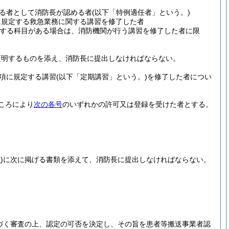
る者として消防長が認める者
(以下「特例適任者」という。)
に規定する救急業務に関する講習を修了した者
足する科目がある場合は、消防機関が行う講習を修了した者に限
証明するものを添え、消防長に提出しなければならない。
の項に規定する講習
(以下「定期講習」という。)
を修了した者につい
ころにより
次の各号
のいずれかの許可又は登録を受けた者とする。
号
)
に次に掲げる書類を添えて、消防長に提出しなければならない。
づく審査の上、認定の可否を決定し、その旨を患者等搬送事業者認