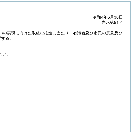
令和4年6月30日
告示第51号
)
の実現に向けた取組の推進に当たり、有識者及び市民の意見及び
置する。
こと。
。