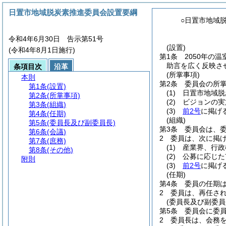
日置市地域脱炭素推進委員会設置要綱
○日置市地域
令和4年6月30日 告示第51号
(設置)
(令和4年8月1日施行)
第1条
2050年の
助言を広く反映さ
条項目次
沿革
(所掌事項)
本則
第2条
委員会の所
第1条
(設置)
(1)
日置市地域脱
第2条
(所掌事項)
(2)
ビジョンの実
第3条
(組織)
(3)
前2号
に掲げ
第4条
(任期)
(組織)
第5条
(委員長及び副委員長)
第3条
委員会は、委
第6条
(会議)
2
委員は、次に掲
第7条
(庶務)
(1)
産業界、行政
第8条
(その他)
(2)
公募に応じた
附則
(3)
前2号
に掲げ
(任期)
第4条
委員の任期は
2
委員は、再任さ
(委員長及び副委員
第5条
委員会に委
2
委員長は、会務