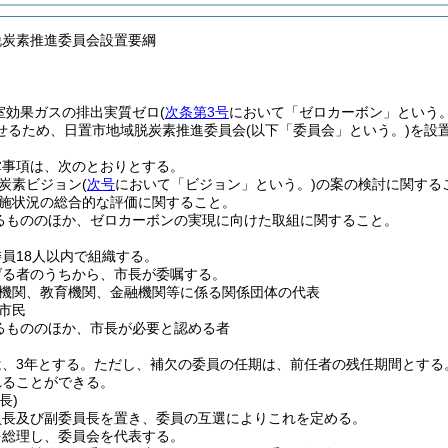
脱炭素推進委員会設置要綱
温室効果ガスの排出実質ゼロ
(
次条第3号
において「ゼロカーボン」という。
せるため、日置市地域脱炭素推進委員会
(以下「委員会」という。)
を設
掌事項は、次のとおりとする。
炭素ビジョン
(
次号
において「ビジョン」という。)
の案の検討に関する
施状況の総合的な評価に関すること。
るもののほか、ゼロカーボンの実現に向けた取組に関すること。
員18人以内で組織する。
げる者のうちから、市長が委嘱する。
機関、教育機関、金融機関等に係る関係団体の代表
市民
るもののほか、市長が必要と認める者
、3年とする。
ただし、補欠の委員の任期は、前任者の残任期間とする
れることができる。
長)
員長及び副委員長を置き、委員の互選によりこれを定める。
を総理し、委員会を代表する。