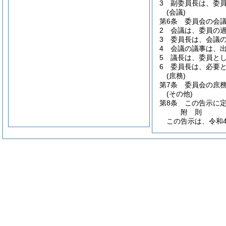
3
副委員長は、委
(会議)
第6条
委員会の会
2
会議は、委員の
3
委員長は、会議
4
会議の議事は、
5
議長は、委員と
6
委員長は、必要
(庶務)
第7条
委員会の庶
(その他)
第8条
この告示に
附
則
この告示は、令和