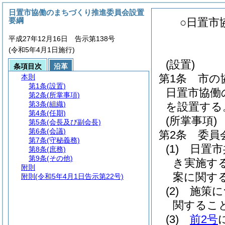
日置市協働のまちづくり推進委員会設置
要綱
○日置市
平成27年12月16日 告示第138号
(令和5年4月1日施行)
(設置)
条項目次
沿革
第1条
市の
本則
第1条
(設置)
日置市協働
第2条
(所掌事項)
第3条
(組織)
を設置する
第4条
(任期)
(所掌事項)
第5条
(会長及び副会長)
第6条
(会議)
第2条
委員
第7条
(守秘義務)
(1)
日置市
第8条
(庶務)
第9条
(その他)
き実施す
附則
案に関す
附則
(令和5年4月1日告示第22号)
(2)
施策に
関するこ
(3)
前2号