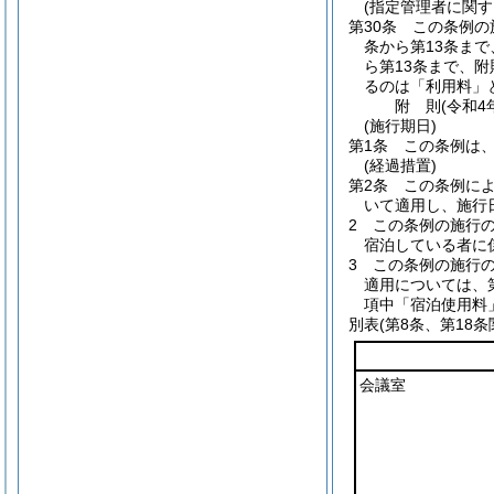
(指定管理者に関す
第30条
この条例の
条から第13条まで
ら第13条まで、附
るのは「利用料」
附
則
(令和4
(施行期日)
第1条
この条例は、
(経過措置)
第2条
この条例に
いて適用し、施行
2
この条例の施行
宿泊している者に
3
この条例の施行
適用については、
項中「宿泊使用料
別表
(第8条、第18条
会議室