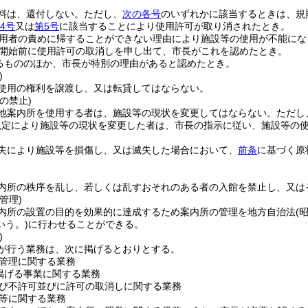
料は、還付しない。
ただし、
次の各号
のいずれかに該当するときは、規
4号
又は
第5号
に該当することにより使用許可が取り消されたとき。
用者の責めに帰することができない理由により施設等の使用が不能にな
開始前に使用許可の取消しを申し出て、市長がこれを認めたとき。
るもののほか、市長が特別の理由があると認めたとき。
)
使用の権利を譲渡し、又は転貸してはならない。
の禁止)
他案内所を使用する者は、施設等の現状を変更してはならない。
ただし
規定により施設等の現状を変更した者は、市長の指示に従い、施設等の
失により施設等を損傷し、又は滅失した場合において、
前条
に基づく原
。
内所の秩序を乱し、若しくは乱すおそれのある者の入館を禁止し、又は
管理)
内所の設置の目的を効果的に達成するため案内所の管理を地方自治法
(
いう。)
に行わせることができる。
)
が行う業務は、次に掲げるとおりとする。
管理に関する業務
掲げる事業に関する業務
び不許可並びに許可の取消しに関する業務
等に関する業務