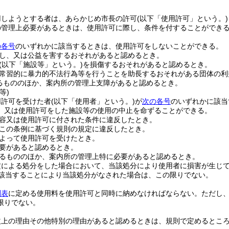
用しようとする者は、あらかじめ市長の許可
(以下「使用許可」という。)
の管理上必要があるときは、使用許可に際し、条件を付することができ
の各号
のいずれかに該当するときは、使用許可をしないことができる。
し、又は公益を害するおそれがあると認めるとき。
(以下「施設等」という。)
を損傷するおそれがあると認めるとき。
常習的に暴力的不法行為等を行うことを助長するおそれがある団体の利
るもののほか、案内所の管理上支障があると認めるとき。
等)
用許可を受けた者
(以下「使用者」という。)
が
次の各号
のいずれかに該当
、又は使用許可をした施設等の使用の中止を命ずることができる。
容又は使用許可に付された条件に違反したとき。
この条例に基づく規則の規定に違反したとき。
よって使用許可を受けたとき。
要があると認めるとき。
るもののほか、案内所の管理上特に必要があると認めるとき。
定による処分をした場合において、当該処分により使用者に損害が生じ
該当することにより当該処分がなされた場合は、この限りでない。
別表
に定める使用料を使用許可と同時に納めなければならない。
ただし
限りでない。
益上の理由その他特別の理由があると認めるときは、規則で定めるとこ