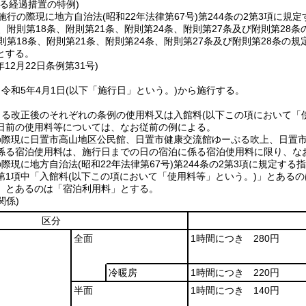
る経過措置の特例)
施行の際現に地方自治法
(昭和22年法律第67号)
第244条の2第3項に規
、附則第18条、附則第21条、附則第24条、附則第27条及び附則第28
則第18条、附則第21条、附則第24条、附則第27条及び附則第28条
とする。
年12月22日
条例第31号)
令和5年4月1日
(以下「施行日」という。)
から施行する。
よる改正後のそれぞれの条例の使用料又は入館料
(以下この項において「
日前の使用料等については、なお従前の例による。
の際現に日置市高山地区公民館、日置市健康交流館ゆーぷる吹上、日置
係る宿泊使用料は、施行日までの日の宿泊に係る宿泊使用料に限り、な
の際現に地方自治法
(昭和22年法律第67号)
第244条の2第3項に規定す
第1項中「入館料
(以下この項において「使用料等」という。)
」とあるの
」とあるのは「宿泊利用料」とする。
関係)
区分
全面
1時間につき 280円
冷暖房
1時間につき 220円
半面
1時間につき 140円