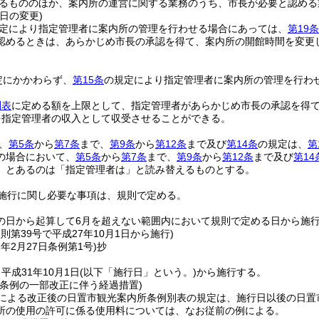
るもののほか、案内所の運営に関する業務のうち、市長が必要と認める
日の変更)
定により指定管理者に案内所の管理を行わせる場合にあっては、
第19条
認めるときは、あらかじめ市長の承認を得て、案内所の開館時間を変更
定にかかわらず、
第15条
の規定により指定管理者に案内所の管理を行わ
別表
に定める額を上限として、指定管理者があらかじめ市長の承認を得
を指定管理者の収入として収受させることができる。
、
第5条
から
第7条
まで、
第9条
から
第12条
まで及び
第14条
の規定は、
第
の場合において、
第5条
から
第7条
まで、
第9条
から
第12条
まで及び
第14
」とあるのは「指定管理者は」と読み替えるものとする。
施行に関し必要な事項は、規則で定める。
の日から起算して6月を超えない範囲内において規則で定める日から施
規則第39号で平成27年10月1日から施行)
1年2月27日
条例第1号)
抄
平成31年10月1日
(以下「施行日」という。)
から施行する。
所条例の一部改正に伴う経過措置)
定による改正後の日置市観光案内所条例別表の規定は、施行日以後の日置
所の使用の許可に係る使用料については、なお従前の例による。