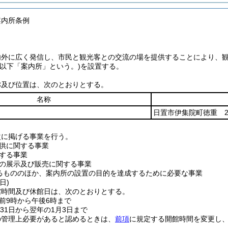
案内所条例
内外に広く発信し、市民と観光客との交流の場を提供することにより、
(以下「案内所」という。)
を設置する。
称及び位置は、次のとおりとする。
名称
日置市伊集院町徳重 28
次に掲げる事業を行う。
供に関する事業
する事業
の展示及び販売に関する事業
るもののほか、案内所の設置の目的を達成するために必要な事業
日)
館時間及び休館日は、次のとおりとする。
前9時から午後6時まで
31日から翌年の1月3日まで
の管理上必要があると認めるときは、
前項
に規定する開館時間を変更し