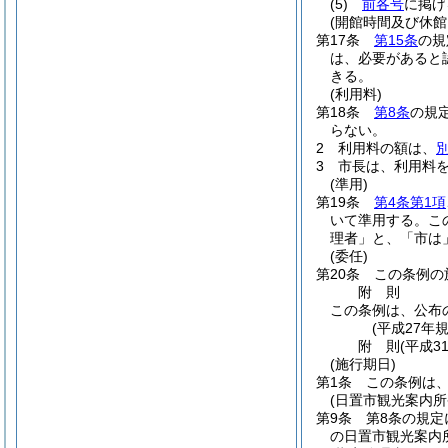
(5)
前各号
に掲げ
(開館時間及び休館
第17条
第15条
の規
は、必要があると
きる。
(利用料)
第18条
第8条
の規
らない。
2
利用料の額は、
3
市長は、利用料
(準用)
第19条
第4条第1項
いて準用する。
こ
理者」と、「市は
(委任)
第20条
この条例の
附
則
この条例は、公布
(平成27年
附
則
(平成3
(施行期日)
第1条
この条例は、
(日置市観光案内
第9条
第8条の規
の日置市観光案内