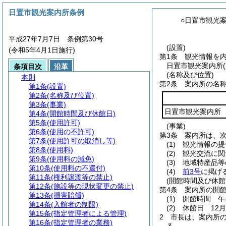
日置市観光案内所条例
○日置市観光
平成27年7月7日 条例第30号
(設置)
(令和5年4月1日施行)
第1条
観光情報を
日置市観光案内所
条項目次
沿革
(名称及び位置)
本則
第2条
案内所の名
第1条
(設置)
第2条
(名称及び位置)
第3条
(事業)
日置市観光案内所
第4条
(開館時間及び休館日)
第5条
(使用許可)
(事業)
第6条
(使用の不許可)
第3条
案内所は、
第7条
(使用許可の取消し等)
(1)
観光情報の提
第8条
(使用料)
(2)
観光交流に関
第9条
(使用料の減免)
(3)
地域特産品等
第10条
(使用料の不還付)
(4)
前3号
に掲げ
第11条
(権利譲渡等の禁止)
(開館時間及び休館
第12条
(施設等の現状変更の禁止)
第4条
案内所の開
第13条
(損害賠償)
(1)
開館時間 午
第14条
(入館者の制限)
(2)
休館日 12月
第15条
(指定管理者による管理)
2
市長は、案内所
第16条
(指定管理者の業務)