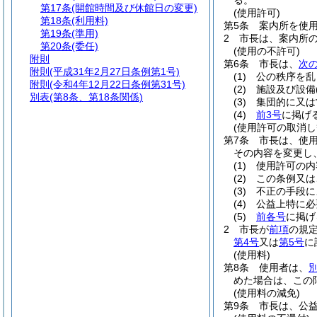
る。
第17条
(開館時間及び休館日の変更)
(使用許可)
第18条
(利用料)
第5条
案内所を使
第19条
(準用)
2
市長は、案内所
第20条
(委任)
(使用の不許可)
附則
第6条
市長は、
次
附則
(平成31年2月27日条例第1号)
(1)
公の秩序を乱
附則
(令和4年12月22日条例第31号)
(2)
施設及び設備
別表
(第8条、第18条関係)
(3)
集団的に又は
(4)
前3号
に掲げ
(使用許可の取消し
第7条
市長は、使
その内容を変更し
(1)
使用許可の内
(2)
この条例又は
(3)
不正の手段に
(4)
公益上特に必
(5)
前各号
に掲げ
2
市長が
前項
の規
第4号
又は
第5号
に
(使用料)
第8条
使用者は、
めた場合は、この
(使用料の減免)
第9条
市長は、公