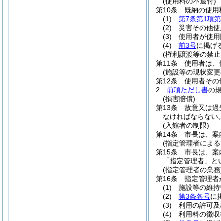
(使用料の不還付)
第10条
既納の使用
(1)
第7条第1項第
(2)
災害その他使
(3)
使用者が使用
(4)
前3号
に掲げ
(権利譲渡等の禁止
第11条
使用者は、
(施設等の現状変更
第12条
使用者その
2
前項ただし書
の
(損害賠償)
第13条
故意又は過
なければならない
(入館者の制限)
第14条
市長は、案
(指定管理者による
第15条
市長は、案
「指定管理者」と
(指定管理者の業務
第16条
指定管理者
(1)
施設等の維持
(2)
第3条各号
に
(3)
利用の許可及
(4)
利用料の徴収