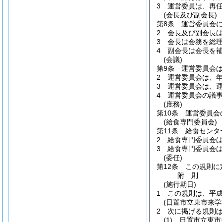
3
運営委員は、再
(会長及び副会長)
第8条
運営委員会
2
会長及び副会長
3
会長は会務を総
4
副会長は会長を
(会議)
第9条
運営委員会
2
運営委員会は、年
3
運営委員会は、
4
運営委員会の議
(庶務)
第10条
運営委員会
(給食専門委員会)
第11条
給食センタ
2
給食専門委員会
3
給食専門委員会
(委任)
第12条
この規則に
附
則
(施行期日)
1
この規則は、平成
(日置市立東市来
2
次に掲げる規則
(1)
日置市立東市