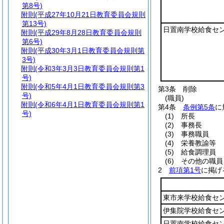
第8号)
附則
(平成27年10月21日教育委員会規則
第13号)
日置南学校給食セ
附則
(平成29年8月28日教育委員会規則
第6号)
附則
(平成30年3月1日教育委員会規則第
3号)
附則
(令和3年3月3日教育委員会規則第1
号)
附則
(令和5年4月1日教育委員会規則第3
第3条
削除
号)
(職員)
附則
(令和6年4月1日教育委員会規則第1
第4条
条例第5条
に
号)
(1)
所長
(2)
事務長
(3)
事務職員
(4)
栄養教諭等
(5)
給食調理員
(6)
その他の職員
2
前項第1号
に掲げ
東市来学校給食セ
伊集院学校給食セ
日置南学校給食セ