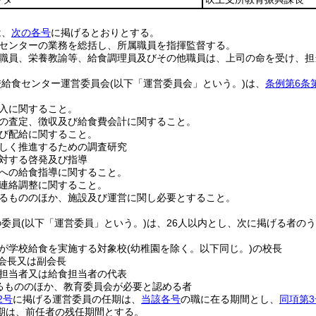
は、
次の各号
に掲げるとおりとする。
センターの業務を総括し、所属職員を指揮監督する。
職員、栄養教諭等、給食調理員及びその他職員は、上司の命を受け、担
校給食センター運営委員会
(以下「運営委員会」という。)
は、
条例第6条
入に関すること。
の査定、徴収及び給食費会計に関すること。
び配給に関すること。
しく推進するための調査研究
対する啓発及び指導
への給食指導に関すること。
連絡調整に関すること。
るもののほか、施設及び運営に関し必要とすること。
の委員
(以下「運営委員」という。)
は、26人以内とし、次に掲げる者の
が学校給食を実施する対象校
(幼稚園を除く。以下同じ。)
の校長
A会長又は副会長
担当者又は給食担当者の代表
るもののほか、教育委員会が必要と認める者
2号
に掲げる運営委員の任期は、
当該各号
の職に在る期間とし、
同項第3
期は、前任者の残任期間とする。