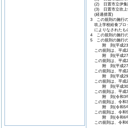
(2)
日置市立伊集
(3)
日置市立吹上
(経過措置)
3
この規則の施行
吹上学校給食ブロ
によりなされたも
4
この規則の施行
5
この規則の施行
附
則
(平成2
この規則は、平成2
附
則
(平成2
この規則は、平成2
附
則
(平成2
この規則は、平成2
附
則
(平成2
この規則は、平成2
附
則
(平成3
この規則は、平成3
附
則
(令和3
この規則は、令和
附
則
(令和5
この規則は、令和
附
則
(令和6
この規則は、令和