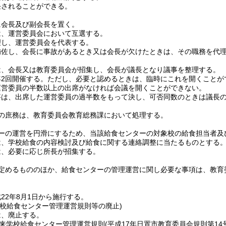
任されることができる。
に会長及び副会長を置く。
は、運営委員会において互選する。
理し、運営委員会を代表する。
補佐し、会長に事故があるとき又は会長が欠けたときは、その職務を代
は、会長又は教育委員会が招集し、会長が議長となり議事を整理する。
2回開催する。
ただし、必要と認めるときは、臨時にこれを開くことが
運営委員の半数以上の出席がなければ会議を開くことができない。
事は、出席した運営委員の過半数をもって決し、可否同数のときは議長
の庶務は、教育委員会教育総務課において処理する。
ーの運営を円滑にするため、当該給食センターの対象校の給食担当者及
は、学校給食の内容検討及び給食に関する連絡調整に当たるものとする
は、必要に応じ所長が招集する。
定めるもののほか、給食センターの管理運営に関し必要な事項は、教育
22年8月1日から施行する。
学校給食センター管理運営規則等の廃止)
は、廃止する。
来学校給食センター管理運営規則
(平成17年日置市教育委員会規則第14号