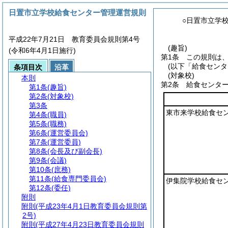
日置市立学校給食センター管理運営規則
○日置市立学
平成22年7月21日 教育委員会規則第4号
(趣旨)
(令和6年4月1日施行)
第1条
この規則は
(以下「給食センタ
条項目次
沿革
(対象校)
本則
第2条
給食センタ
第1条
(趣旨)
第2条
(対象校)
第3条
東市来学校給食セ
第4条
(職員)
第5条
(職務)
第6条
(運営委員会)
第7条
(運営委員)
第8条
(会長及び副会長)
第9条
(会議)
第10条
(庶務)
第11条
(給食専門委員会)
伊集院学校給食セ
第12条
(委任)
附則
附則
(平成23年4月1日教育委員会規則第
2号)
附則
(平成27年4月23日教育委員会規則