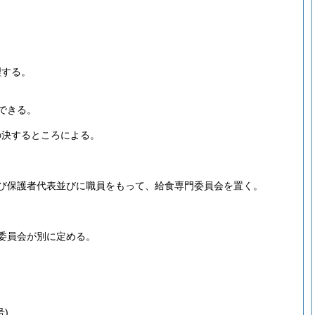
理する。
できる。
の決するところによる。
び保護者代表並びに職員をもって、給食専門委員会を置く。
。
委員会が別に定める。
)