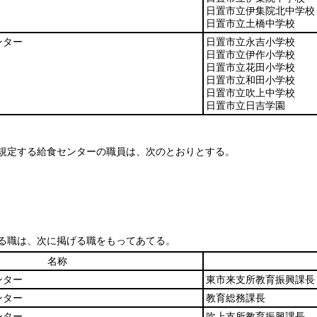
日置市立伊集院北中学校
日置市立土橋中学校
ンター
日置市立永吉小学校
日置市立伊作小学校
日置市立花田小学校
日置市立和田小学校
日置市立吹上中学校
日置市立日吉学園
規定する給食センターの職員は、次のとおりとする。
る職は、次に掲げる職をもってあてる。
名称
ンター
東市来支所教育振興課長
ンター
教育総務課長
ンター
吹上支所教育振興課長