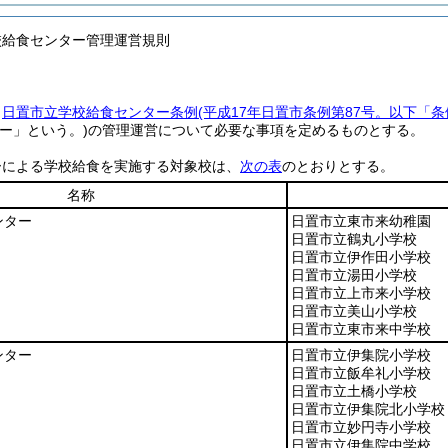
校給食センター管理運営規則
、
日置市立学校給食センター条例
(平成17年日置市条例第87号。以下「条
ー」という。)
の管理運営について必要な事項を定めるものとする。
ーによる学校給食を実施する対象校は、
次の表
のとおりとする。
名称
ンター
日置市立東市来幼稚園
日置市立鶴丸小学校
日置市立伊作田小学校
日置市立湯田小学校
日置市立上市来小学校
日置市立美山小学校
日置市立東市来中学校
ンター
日置市立伊集院小学校
日置市立飯牟礼小学校
日置市立土橋小学校
日置市立伊集院北小学校
日置市立妙円寺小学校
日置市立伊集院中学校