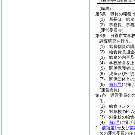
(職務)
第5条
職員の職務
(1)
所長は、給食
(2)
事務長、事務
(運営委員会)
第6条
日置市立学
調査研究を行う。
(1)
給食物資の購
(2)
給食費負担金
(3)
給食の内容及
(4)
学校給食を正
(5)
関係保護者に
(6)
児童及び生徒
(7)
関係団体との
(8)
前各号
に掲げ
(運営委員)
第7条
運営委員会
る。
(1)
給食センター
(2)
対象校のPT
(3)
対象校の給食
(4)
前3号
に掲げ
2
前項第1号
及び
第
欠の運営委員の任