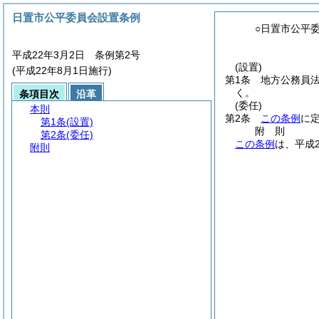
日置市公平委員会設置条例
○日置市公平
平成22年3月2日 条例第2号
(設置)
(平成22年8月1日施行)
第1条
地方公務員
く。
条項目次
沿革
(委任)
本則
第2条
この条例
に
第1条
(設置)
附
則
第2条
(委任)
この条例
は、平成
附則