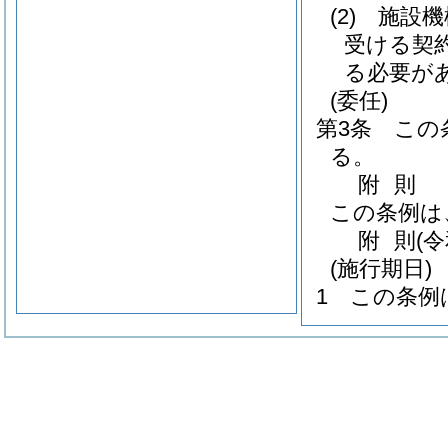
(2)
施設機
受ける契
る必要が
(委任)
第3条
この
る。
附
則
この条例は
附
則
(
(施行期日)
1
この条例