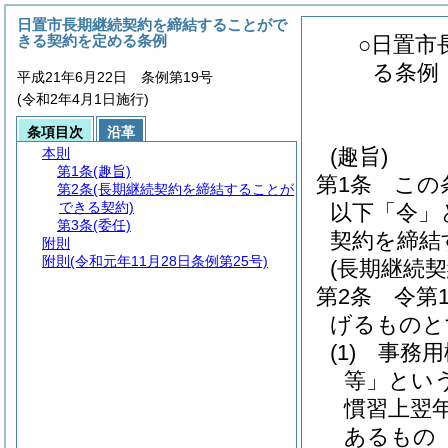
日置市長期継続契約を締結することがで
きる契約を定める条例
○日置市
る条例
平成21年6月22日 条例第19号
(令和2年4月1日施行)
条項目次
沿革
(趣旨)
本則
第1条
(趣旨)
第1条
この
第2条
(長期継続契約を締結することが
できる契約)
以下「令」
第3条
(委任)
契約を締結
附則
附則
(令和元年11月28日条例第25号)
(長期継続
第2条
令第
げるものと
(1)
事務用
等」という
慣習上翌
あるもの