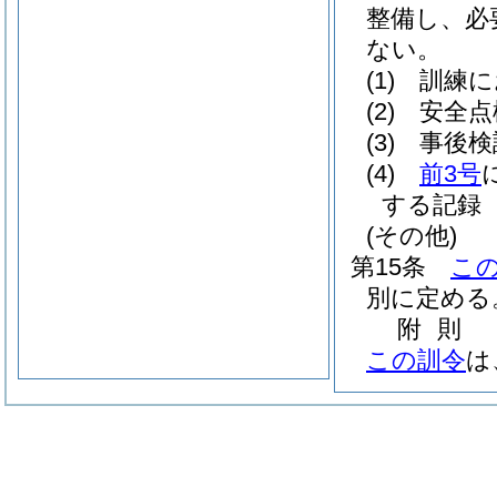
整備し、必
ない。
(1)
訓練に
(2)
安全点
(3)
事後検
(4)
前3号
する記録
(その他)
第15条
こ
別に定める
附
則
この訓令
は