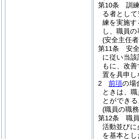
第10条
訓
る者として
練を実施す
し、職員の
(安全主任者
第11条
安
に従い当該
もに、改善
置を具申し
2
前項
の場
ときは、職
とができる
(職員の職務
第12条
職
活動並びに
を基本とし