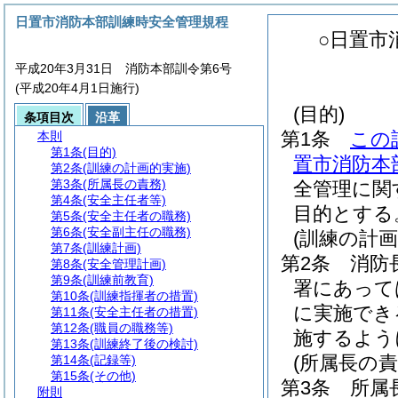
日置市消防本部訓練時安全管理規程
○日置市
平成20年3月31日 消防本部訓令第6号
(平成20年4月1日施行)
(目的)
条項目次
沿革
第1条
この
本則
第1条
(目的)
置市消防本部
第2条
(訓練の計画的実施)
第3条
(所属長の責務)
全管理に関
第4条
(安全主任者等)
目的とする
第5条
(安全主任者の職務)
第6条
(安全副主任の職務)
(訓練の計画
第7条
(訓練計画)
第2条
消防
第8条
(安全管理計画)
第9条
(訓練前教育)
署にあって
第10条
(訓練指揮者の措置)
に実施でき
第11条
(安全主任者の措置)
第12条
(職員の職務等)
施するよう
第13条
(訓練終了後の検討)
(所属長の責
第14条
(記録等)
第15条
(その他)
第3条
所属
附則