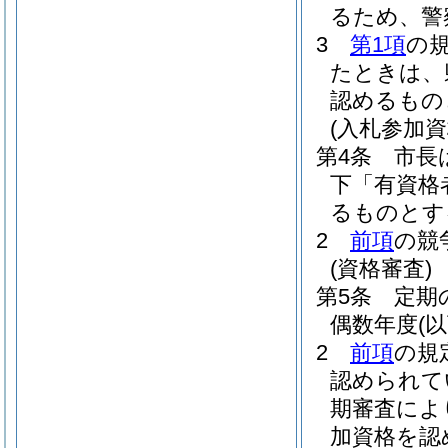
るため、警
3
第1項
の
たときは、
認めるもの
(入札参加資
第4条
市長
下「有資格
るものとす
2
前項
の競
(資格審査)
第5条
定期
偶数年度
(
2
前項
の規
認められて
期審査によ
加資格を認