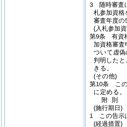
3
随時審査
札参加資格
審査年度の
(入札参加資
第9条
有資
加資格審査
ついて虚偽
判明したと
きる。
(その他)
第10条
こ
に定める。
附
則
(施行期日)
1
この告示
(経過措置)