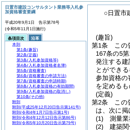
日置市建設コンサルタント業務等入札参
加資格審査要綱
○日置市
平成20年9月1日 告示第78号
(令和5年11月1日施行)
(趣旨)
条項目次
沿革
第1条
この
本則
第1条
(趣旨)
167条の5
第2条
(定義)
第3条
(入札参加資格等)
発注する建
第4条
(入札参加資格者名簿)
とができる
第5条
(資格審査)
第6条
(資格審査の申請方法)
参加資格の
第7条
(資格審査の申請時期)
を定めるも
第8条
(入札参加資格の有効期間)
第9条
(入札参加資格の取消し)
(定義)
第10条
(その他)
第2条
この
附則
附則
(平成25年12月20日告示第141号)
は、次に掲
附則
(令和4年1月7日告示第1号)
(1)
測量業
附則
(令和4年12月12日告示第86号)
附則
(令和5年10月20日告示第79号)
(2)
建築関