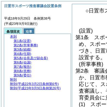
日置市スポーツ推進審議会設置条例
○日置市
平成18年9月29日 条例第38号
(平成23年9月9日施行)
(設置)
条項目次
沿革
第1条
スポ
本則
第1条
(設置)
め、スポー
第2条
(所掌事務)
第3条
(組織)
づき、日置
第4条
(任期)
設置する。
第5条
(会長及び副会長)
第6条
(会議)
(所掌事務)
第7条
(報告)
第2条
審議
第8条
(庶務)
第9条
(委任)
か、日置市
附則
応じて、ス
附則
(平成22年3月2日条例第6号)
附則
(平成23年9月9日条例第26号)
査審議し、
育委員会に
(1)
スポー