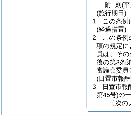
附
則
(
(施行期日)
1
この条例
(経過措置)
2
この条例
項の規定に
員は、その
後の第3条
審議会委員
(日置市報
3
日置市報
第45号)
の
〔次の