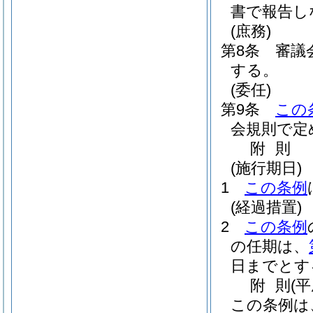
書で報告し
(庶務)
第8条
審議
する。
(委任)
第9条
この
会規則で定
附
則
(施行期日)
1
この条例
(経過措置)
2
この条例
の任期は、
日までとす
附
則
(
この条例は