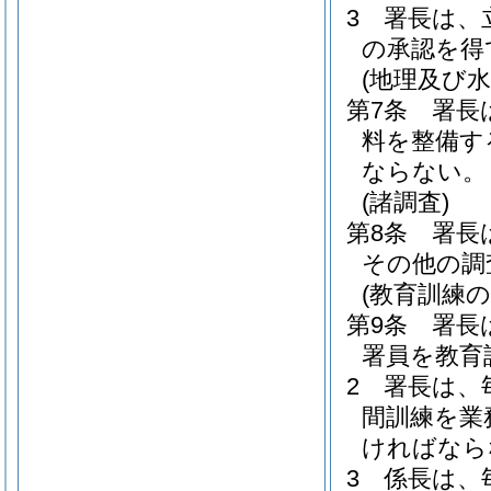
3
署長は、
の承認を得
(地理及び水
第7条
署長
料を整備す
ならない。
(諸調査)
第8条
署長
その他の調
(教育訓練の
第9条
署長
署員を教育
2
署長は、
間訓練を業
ければなら
3
係長は、