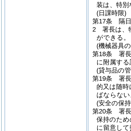
装は、特別
(日課時限)
第17条
隔
2
署長は、
ができる。
(機械器具の
第18条
署
に附属する
(貸与品の管
第19条
署
的又は随時
ばならない
(安全の保持
第20条
署
保持のため
に留意して