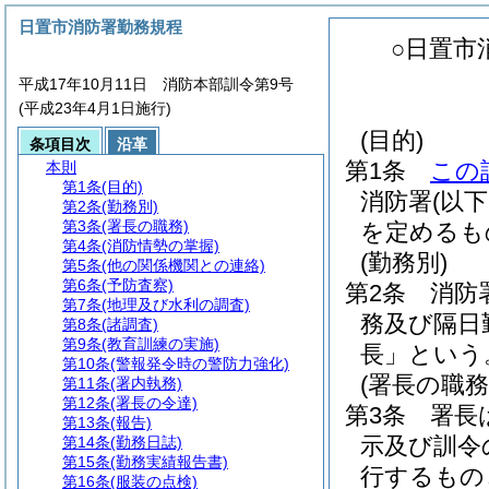
日置市消防署勤務規程
○日置市
平成17年10月11日 消防本部訓令第9号
(平成23年4月1日施行)
(目的)
条項目次
沿革
第1条
この
本則
第1条
(目的)
消防署
(以
第2条
(勤務別)
第3条
(署長の職務)
を定めるも
第4条
(消防情勢の掌握)
(勤務別)
第5条
(他の関係機関との連絡)
第6条
(予防査察)
第2条
消防
第7条
(地理及び水利の調査)
務及び隔日
第8条
(諸調査)
第9条
(教育訓練の実施)
長」という
第10条
(警報発令時の警防力強化)
(署長の職務
第11条
(署内執務)
第12条
(署長の令達)
第3条
署長
第13条
(報告)
示及び訓令
第14条
(勤務日誌)
第15条
(勤務実績報告書)
行するもの
第16条
(服装の点検)