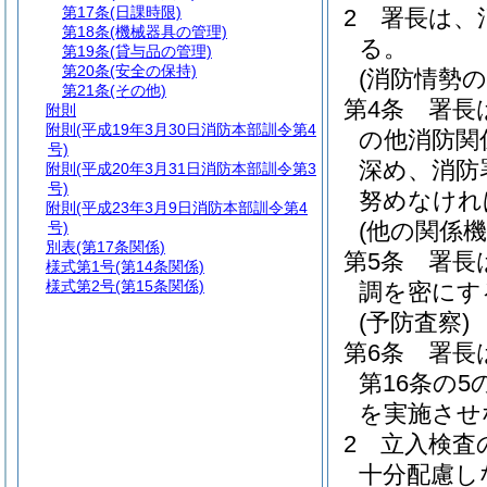
第17条
(日課時限)
2
署長は、
第18条
(機械器具の管理)
る。
第19条
(貸与品の管理)
第20条
(安全の保持)
(消防情勢の
第21条
(その他)
第4条
署長
附則
附則
(平成19年3月30日消防本部訓令第4
の他消防関
号)
深め、消防
附則
(平成20年3月31日消防本部訓令第3
号)
努めなけれ
附則
(平成23年3月9日消防本部訓令第4
(他の関係
号)
別表
(第17条関係)
第5条
署長
様式第1号
(第14条関係)
様式第2号
(第15条関係)
調を密にす
(予防査察)
第6条
署長
第16条の
を実施させ
2
立入検査
十分配慮し