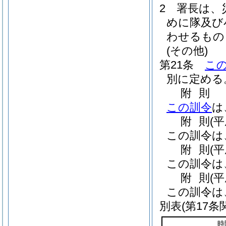
2
署長は、
めに隊及び
わせるもの
(その他)
第21条
こ
別に定める
附
則
この訓令
は
附
則
(
この訓令は
附
則
(
この訓令は
附
則
(
この訓令は
別表
(第17条
時