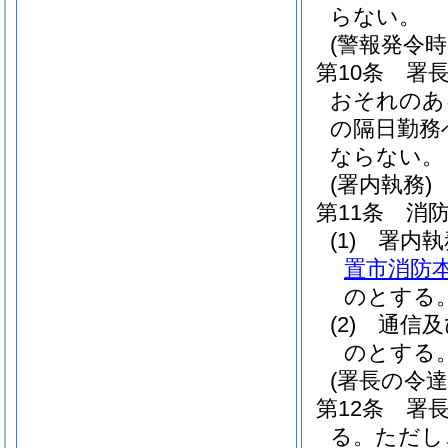
らない。
(警報発令
第10条
署
おそれのあ
の隔日勤務
ならない。
(署内執務)
第11条
消
(1)
署内
置市消防本
のとする
(2)
通信及
のとする
(署長の令達
第12条
署
る。
ただし