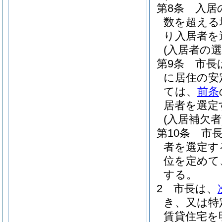
第8条
入居
数を超える
り入居者を
(入居者の選
第9条
市長
に居住の安
ては、
前条
居者を選定
(入居補欠者
第10条
市
者を選定す
位を定めて
する。
2
市長は、
き、又は特
賃貸住宅を