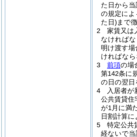
た日から当
の規定によ
た日)
まで
2
家賃又は
なければな
明け渡す場
ければなら
3
前項
の場
第142条
の日の翌日
4
入居者が
公共賃貸住
が1月に満
日割計算に
5
特定公共
経ないで当