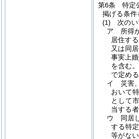
第6条
特定
掲げる条件
(1)
次のい
ア
所得
居住す
又は同
事実上婚
を含む。
で定める
イ
災害
おいて特
として
当する者
ウ
同居
する特定
等がな