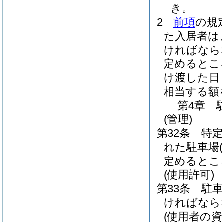
き。
2
前項
の規
た入居者は
ければなら
定めるとこ
け渡した日
相当する額
第4章
(管理)
第32条
特
れた駐車場
定めるとこ
(使用許可)
第33条
駐
ければなら
(使用者の資