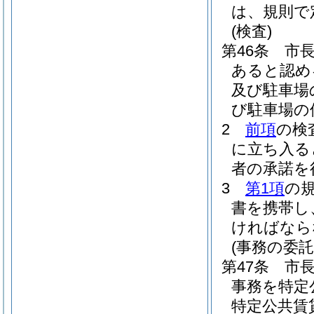
は、規則で
(検査)
第46条
市
あると認め
及び駐車場
び駐車場の
2
前項
の検
に立ち入る
者の承諾を
3
第1項
の
書を携帯し
ければなら
(事務の委託
第47条
市
事務を特定
特定公共賃