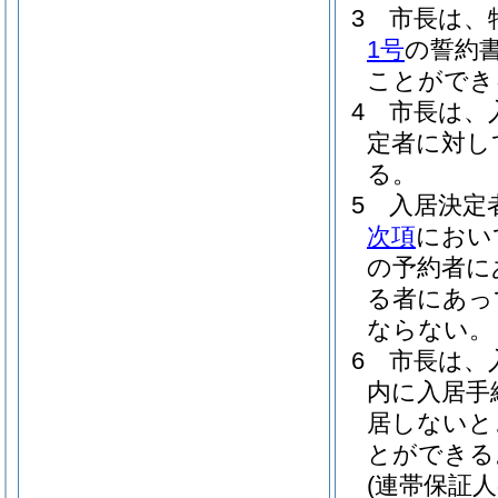
3
市長は、
1号
の誓約
ことができ
4
市長は、
定者に対し
る。
5
入居決定
次項
におい
の予約者に
る者にあっ
ならない。
6
市長は、
内に入居手
居しないと
とができる
(連帯保証人