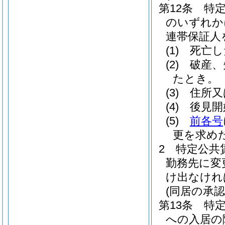
第12条
特
のいずれか
連帯保証人
(1)
死亡し
(2)
破産、
たとき。
(3)
住所又
(4)
後見開
(5)
前各号
更を求め
2
特定公共
勤務先に変
け出なけれ
(同居の承認
第13条
特
への入居の