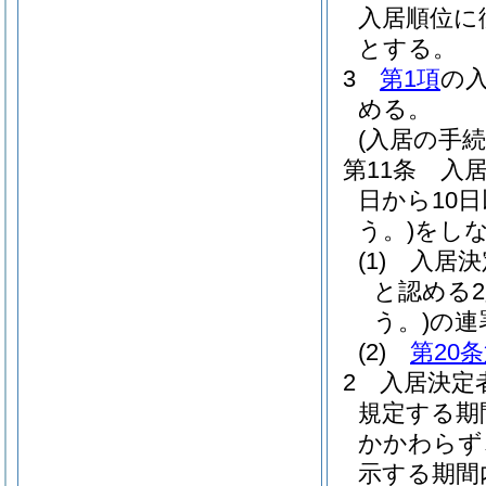
入居順位に
とする。
3
第1項
の
める。
(入居の手続
第11条
入
日から10
う。)
をし
(1)
入居決
と認める
う。)
の連
(2)
第20
2
入居決定
規定する期
かかわらず
示する期間