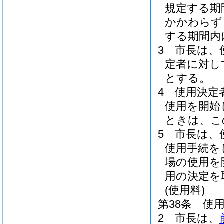
規定する期
かかわらず
する期間内
3
市長は、
定者に対し
とする。
4
使用決定
使用を開始
ときは、こ
5
市長は、
使用手続を
場の使用を
用の決定を
(使用料)
第38条
使
2
市長は、