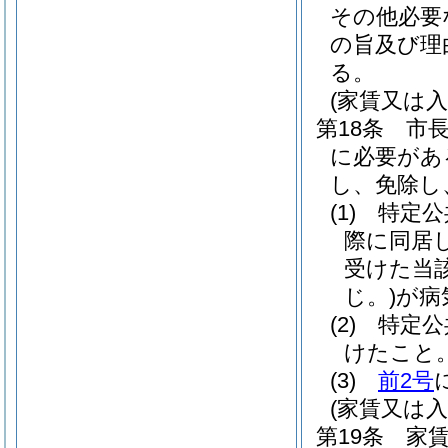
その他必要
の旨及び理
る。
(家賃又は
第18条
市
に必要があ
し、免除し
(1)
特定公
際に同居
受けた当
じ。)
が病
(2)
特定公
けたこと
(3)
前2号
(家賃又は
第19条
家