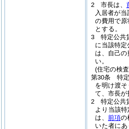
2
市長は、
入居者が当
の費用で原
とする。
3
特定公共
に当該特定
は、自己の
い。
(住宅の検査
第30条
特
を明け渡そ
て、市長が
2
特定公共
より当該特
は、
前項
の
いた者にあ