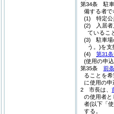
第34条
駐
備する者で
(1)
特定公
(2)
入居者
ているこ
(3)
駐車場
う。)
を支
(4)
第31
(使用の申込
第35条
前
ることを希
に使用の申
2
市長は、
の使用者と
者
(以下「
する。