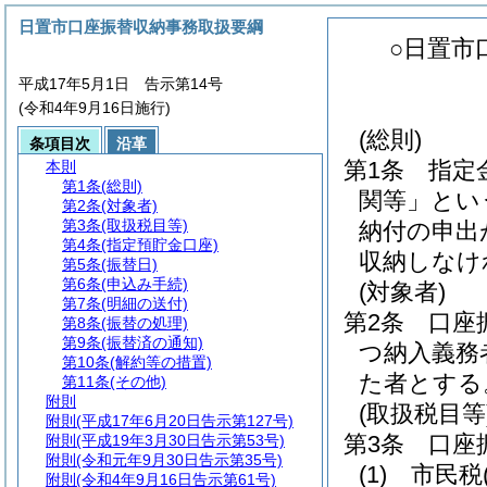
日置市口座振替収納事務取扱要綱
○日置市
平成17年5月1日 告示第14号
(令和4年9月16日施行)
(総則)
条項目次
沿革
第1条
指定
本則
第1条
(総則)
関等」とい
第2条
(対象者)
第3条
(取扱税目等)
納付の申出
第4条
(指定預貯金口座)
収納しなけ
第5条
(振替日)
第6条
(申込み手続)
(対象者)
第7条
(明細の送付)
第2条
口座
第8条
(振替の処理)
第9条
(振替済の通知)
つ納入義務
第10条
(解約等の措置)
た者とする
第11条
(その他)
附則
(取扱税目等
附則
(平成17年6月20日告示第127号)
第3条
口座
附則
(平成19年3月30日告示第53号)
附則
(令和元年9月30日告示第35号)
(1)
市民税
附則
(令和4年9月16日告示第61号)