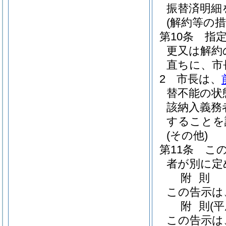
振替済明細
(解約等の措
第10条
指
更又は解約
直ちに、市
2
市長は、
替不能の状
該納入義務
することを
(その他)
第11条
こ
者が別に定
附
則
この告示は
附
則
(
この告示は