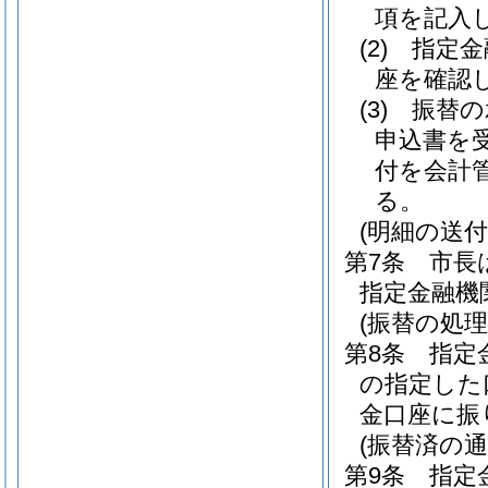
項を記入
(2)
指定金
座を確認
(3)
振替の
申込書を
付を会計
る。
(明細の送付
第7条
市長
指定金融機
(振替の処理
第8条
指定
の指定した
金口座に振
(振替済の通
第9条
指定