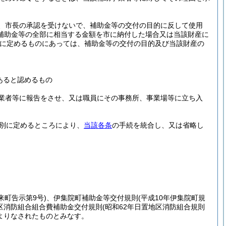
、市長の承認を受けないで、補助金等の交付の目的に反して使用
補助金等の全部に相当する金額を市に納付した場合又は当該財産に
別に定めるものにあっては、補助金等の交付の目的及び当該財産の
あると認めるもの
業者等に報告をさせ、又は職員にその事務所、事業場等に立ち入
別に定めるところにより、
当該各条
の手続を統合し、又は省略し
来町告示第9号)
、伊集院町補助金等交付規則
(平成10年伊集院町規
区消防組合組合費補助金交付規則
(昭和62年日置地区消防組合規則
よりなされたものとみなす。