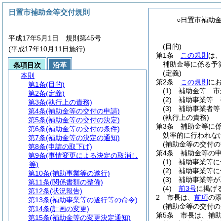
日置市補助金等交付規則
○日置市補助
平成17年5月1日 規則第45号
(目的)
(平成17年10月11日施行)
第1条
この規則
は
補助金等に係る予
条項目次
沿革
(定義)
本則
第2条
この規則
に
第1条
(目的)
(1)
補助金等 市
第2条
(定義)
(2)
補助事業等 
第3条
(執行上の責務)
(3)
補助事業者等
第4条
(補助金等の交付の申請)
(執行上の責務)
第5条
(補助金等の交付の決定)
第3条
補助金等に
第6条
(補助金等の交付の条件)
効率的に行われな
第7条
(補助金等の決定の通知)
(補助金等の交付の
第8条
(申請の取下げ)
第4条
補助金等の
第9条
(事情変更による決定の取消し
(1)
補助事業等に
等)
(2)
補助事業等に
第10条
(補助事業等の遂行)
(3)
補助事業等が
第11条
(関係書類の整備)
(4)
前3号
に掲げ
第12条
(状況報告)
2
市長は、
前項
の
第13条
(補助事業等の遂行等の命令)
(補助金等の交付の
第14条
(計画の変更)
第5条
市長は、補
第15条
(補助金等の変更決定通知)