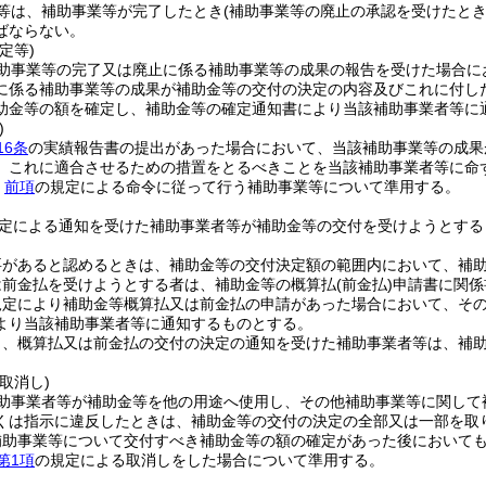
等は、補助事業等が完了したとき
(補助事業等の廃止の承認を受けたとき
ばならない。
定等)
助事業等の完了又は廃止に係る補助事業等の成果の報告を受けた場合に
に係る補助事業等の成果が補助金等の交付の決定の内容及びこれに付し
助金等の額を確定し、補助金等の確定通知書により当該補助事業者等に
)
16条
の実績報告書の提出があった場合において、当該補助事業等の成果
、これに適合させるための措置をとるべきことを当該補助事業者等に命
、
前項
の規定による命令に従って行う補助事業等について準用する。
定による通知を受けた補助事業者等が補助金等の交付を受けようとする
。
要があると認めるときは、補助金等の交付決定額の範囲内において、補
は前金払を受けようとする者は、補助金等の概算払
(前金払)
申請書に関係
規定により補助金等概算払又は前金払の申請があった場合において、そ
より当該補助事業者等に通知するものとする。
り、概算払又は前金払の交付の決定の通知を受けた補助事業者等は、補
取消し)
助事業者等が補助金等を他の用途へ使用し、その他補助事業等に関して
くは指示に違反したときは、補助金等の交付の決定の全部又は一部を取
補助事業等について交付すべき補助金等の額の確定があった後において
第1項
の規定による取消しをした場合について準用する。