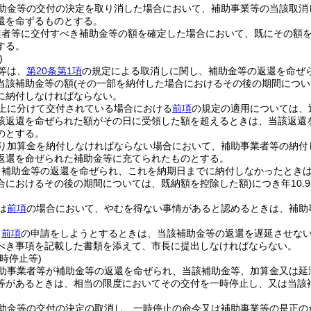
助金等の交付の決定を取り消した場合において、補助事業等の当該取消
還を命ずるものとする。
業者等に交付すべき補助金等の額を確定した場合において、既にその額
する。
)
等は、
第20条第1項
の規定による取消しに関し、補助金等の返還を命ぜ
当該補助金等の額
(その一部を納付した場合におけるその後の期間につい
に納付しなければならない。
以上に分けて交付されている場合における
前項
の規定の適用については、
該返還を命ぜられた額がその日に受領した額を超えるときは、当該返還
のとする。
り加算金を納付しなければならない場合において、補助事業者等の納付
返還を命ぜられた補助金等に充てられたものとする。
、補助金等の返還を命ぜられ、これを納期日までに納付しなかったとき
合におけるその後の期間については、既納額を控除した額)
につき年10
は
前項
の場合において、やむを得ない事情があると認めるときは、補助
、
前項
の申請をしようとするときは、当該補助金等の返還を遅延させな
べき事項を記載した書類を添えて、市長に提出しなければならない。
時停止等)
助事業者等が補助金等の返還を命ぜられ、当該補助金等、加算金又は延
等があるときは、相当の限度においてその交付を一時停止し、又は当該
助金等の交付の決定の取消し、一時停止の命令又は補助事業等の是正の