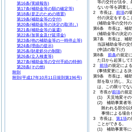
等の交付が法令、
第16条
(実績報告)
ないか等を調査し
第17条
(補助金等の額の確定等)
2
市長は、
前項
の
第18条
(是正のための措置)
付の決定をするこ
第19条
(補助金等の交付)
(補助金等の交付の
第20条
(補助金等の決定の取消し)
第6条
市長は、補
第21条
(補助金等の返還)
(補助金等の決定の
第22条
(加算金及び延滞金)
第7条
市長は、補
第23条
(他の補助金等の一時停止等)
当該補助金等の交
第24条
(理由の提示)
(申請の取下げ)
第25条
(財産処分の制限)
第8条
前条
の規定
第26条
(立入検査等)
た日から起算して
第27条
(補助金等の交付手続の特例)
2
前項
の規定によ
第28条
(その他)
(事情変更による決
附則
第9条
市長は、補
附則
(平成17年10月11日規則第196号)
部を取り消し、又
は、この限りでな
2
市長が
前項
の規
(1)
天災地変その
(2)
補助事業者等
賄われる部分以
事情による場合
3
市長は、
第1項
の
ことができる。
(1)
補助事業等に