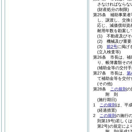
さなければならな
(財産処分の制限)
第25条
補助事業者
し、譲渡し、交換
応じ、減価償却資
耐用年数を勘案し
(1)
不動産及びそ
(2)
機械及び重要
(3)
前2号
に掲げ
(立入検査等)
第26条
市長は、補
り、帳簿書類その
(補助金等の交付手
第27条
市長は、
第
て補助金等を交付
(その他)
第28条
この規則
の
附
則
(施行期日)
1
この規則
は、平成
(経過措置)
2
この規則
の施行
則第19号)
若しく
第2号)
の規定によ
附
則
(平成1