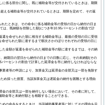
しに係る部分に関し、既に補助金等が交付されているときは、期限
を超える補助金等が交付されているときは、期限を定めて、その返
られたときは、その命令に係る補助金等の受領の日から納付の日ま
ては、既納額を控除した額)
につき年10.95パーセントの割合で計
返還を命ぜられた額に相当する補助金等は、最後の受領の日に受領
を命ぜられた額に達するまで順次さかのぼりそれぞれの受領の日に
した金額が返還を命ぜられた補助金等の額に達するまでは、その納
は、納期日の翌日から納付の日までの日数に応じ、その未納額
(その
.95パーセントの割合で計算した延滞金を市に納付しなければならな
事業者等の申請により、加算金又は延滞金の全部又は一部を免除す
いため採った措置、当該加算金又は遅延金の納付を困難とする理由
滞金の全部又は一部を納付しない場合において、その者に対して、
補助金等と未納付額とを相殺することができる。
ための命令をするときは、当該補助事業者等に対してその理由を示