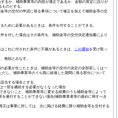
合するか、補助事業等の内容が適正であるか、金額の算定に誤りが
るものとする。
助金等の交付の申請に係る事項について修正を加えて補助金等の交
するために必要があるときは、条件を付することができる。
条件を付した場合はその条件を、補助金等の交付決定通知書により
又はこれに付された条件に不服があるときは、
この通知
を受け取っ
は、無効とみなす。
別の必要が生じたときは、補助金等の交付の決定の全部若しくは一
ただし、補助事業等のうち既に経過した期間に係る部分について
に該当する場合とする。
は一部を継続する必要がなくなった場合
できないこと、補助事業等に要する経費のうち補助金等によって
等を遂行することができない場合
(補助事業者等の責めに帰すべき
務又は事業に対しては、次に掲げる経費に限り補助金等を交付する