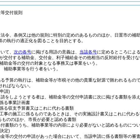
金等交付規則
、法令、条例又は他の規則に特別の定めのあるもののほか、日置市の補
算の執行の適正化を図ることを目的とする。
おいて、
次の各号
に掲げる用語の意義は、
当該各号
に定めるところによ
が交付する補助金、交付金、利子補給金その他相当の反対給付を受けな
補助金等の交付の対象となる事務又は事業をいう。
 補助事業等を行う者をいう。
係る予算の執行は、補助金等が市税その他の貴重な財源で賄われるもの
ければならない。
申請)
申請をしようとする者は、補助金等の交付申請書に次に掲げる書類を添
係る事業計画書
係る収支予算書又はこれに代わる書類
工事の施工に係るものであるときは、その実施設計書又はこれに代わる
るもののほか、市長が必要と認める書類
添付書類のうち、補助事業等の内容により必要がないと認めるものにつ
決定)
助金等の交付の申請があった場合において、当該申請に係る書類等の審