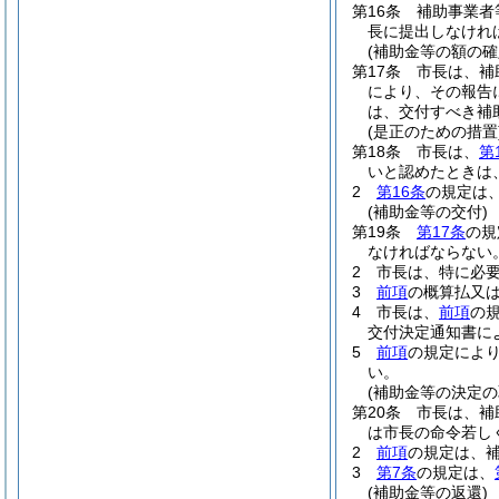
第16条
補助事業者
長に提出しなけれ
(補助金等の額の確
第17条
市長は、補
により、その報告
は、交付すべき補
(是正のための措置
第18条
市長は、
第
いと認めたときは
2
第16条
の規定は
(補助金等の交付)
第19条
第17条
の規
なければならない
2
市長は、特に必
3
前項
の概算払又
4
市長は、
前項
の
交付決定通知書に
5
前項
の規定によ
い。
(補助金等の決定の
第20条
市長は、補
は市長の命令若し
2
前項
の規定は、
3
第7条
の規定は、
(補助金等の返還)