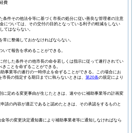
経費
た条件その他法令等に基づく市長の処分に従い善良な管理者の注意
給金については、その交付の目的となっている利子の軽減をしない
してはならない。
を常に整備しておかなければならない。
ついて報告を求めることができる。
に付した条件その他市長の命令若しくは指示に従って遂行されてい
べきことを命ずることができる。
補助事業等の遂行の一時停止を命ずることができる。
この場合にお
を市長の指定する期日までに執らないときは、
第20条
の規定により
別に定める変更事由が生じたときは、速やかに補助事業等の計画変
該申請の内容が適正であると認めたときは、その承認をするものと
助金等の変更決定通知書により補助事業者等に通知しなければなら