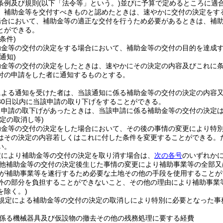
条例及び規則
(以下「法令等」という。)
並びに予算で定めるところに適
、補助金等を交付すべきものと認めたときは、速やかに交付の決定をす
場合において、補助金等の適正な交付を行うため必要があるときは、補
とができる。
条件)
助金等の交付の決定をする場合において、補助金等の交付の目的を達成
通知)
助金等の交付の決定をしたときは、速やかにその決定の内容及びこれに
付の申請をした者に通知するものとする。
による通知を受けた者は、当該通知に係る補助金等の交付の決定の内容
30日以内に当該申請の取り下げをすることができる。
る申請の取下げがあったときは、当該申請に係る補助金等の交付の決定
定の取消し等)
助金等の交付の決定をした場合において、その後の事情の変更により特
はその決定の内容若しくはこれに付した条件を変更することができる。
い。
定により補助金等の交付の決定を取り消す場合は、
次の各号
のいずれか
他補助金等の交付の決定後生じた事情の変更により補助事業等の全部又
が補助事業等を遂行するため必要な土地その他の手段を使用することが
外の部分を負担することができないこと、その他の理由により補助事業
を除く。)
規定による補助金等の交付の決定の取消しにより特別に必要となった事
係る機械器具及び仮設物の撤去その他の残務処理に要する経費