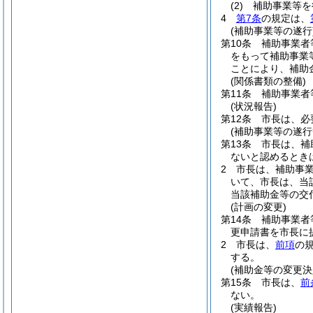
(2)
補助事業等を
4
第7条
の規定は、
(補助事業等の遂行
第10条
補助事業者
をもって補助事業
ことにより、補助
(関係書類の整備)
第11条
補助事業者
(状況報告)
第12条
市長は、必
(補助事業等の遂行
第13条
市長は、補
ないと認めるとき
2
市長は、補助事
いて、市長は、当
当該補助金等の交
(計画の変更)
第14条
補助事業者
更申請書を市長に
2
市長は、
前項
の
する。
(補助金等の変更決
第15条
市長は、
前
ない。
(実績報告)