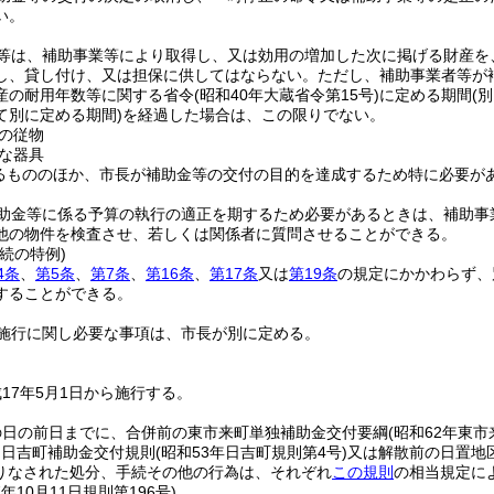
い。
等は、補助事業等により取得し、又は効用の増加した次に掲げる財産を
し、貸し付け、又は担保に供してはならない。
ただし、補助事業者等が
産の耐用年数等に関する省令
(昭和40年大蔵省令第15号)
に定める期間
(
て別に定める期間)
を経過した場合は、この限りでない。
の従物
な器具
るもののほか、市長が補助金等の交付の目的を達成するため特に必要が
助金等に係る予算の執行の適正を期するため必要があるときは、補助事
他の物件を検査させ、若しくは関係者に質問させることができる。
続の特例)
4条
、
第5条
、
第7条
、
第16条
、
第17条
又は
第19条
の規定にかかわらず、
することができる。
施行に関し必要な事項は、市長が別に定める。
17年5月1日から施行する。
の日の前日までに、合併前の東市来町単独補助金交付要綱
(昭和62年東市
は日吉町補助金交付規則
(昭和53年日吉町規則第4号)
又は解散前の日置地
りなされた処分、手続その他の行為は、それぞれ
この規則
の相当規定に
7年10月11日
規則第196号)