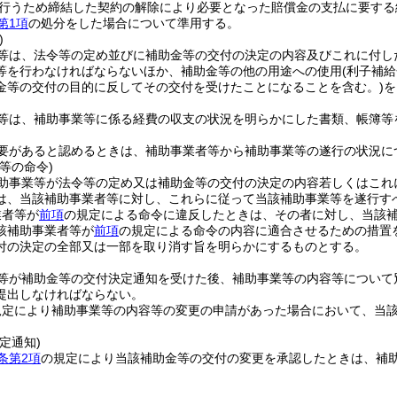
行うため締結した契約の解除により必要となった賠償金の支払に要する
第1項
の処分をした場合について準用する。
)
等は、法令等の定め並びに補助金等の交付の決定の内容及びこれに付し
等を行わなければならないほか、補助金等の他の用途への使用
(利子補
金等の交付の目的に反してその交付を受けたことになることを含む。)
を
等は、補助事業等に係る経費の収支の状況を明らかにした書類、帳簿等
要があると認めるときは、補助事業者等から補助事業等の遂行の状況に
等の命令)
助事業等が法令等の定め又は補助金等の交付の決定の内容若しくはこれ
は、当該補助事業者等に対し、これらに従って当該補助事業等を遂行す
業者等が
前項
の規定による命令に違反したときは、その者に対し、当該
該補助事業者等が
前項
の規定による命令の内容に適合させるための措置
付の決定の全部又は一部を取り消す旨を明らかにするものとする。
等が補助金等の交付決定通知を受けた後、補助事業等の内容等について
提出しなければならない。
規定により補助事業等の内容等の変更の申請があった場合において、当
定通知)
条第2項
の規定により当該補助金等の交付の変更を承認したときは、補