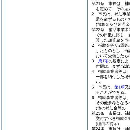
第21条
市長は、補
を定めて、その返
2
市長は、補助事
還を命ずるものと
(加算金及び延滞金
第22条
補助事業者
での日数に応じ、
算した加算金を市
2
補助金等が2回
したものとし、当
おいて受領したも
3
第1項
の規定によ
付額は、まず当該
4
補助事業者等は
一部を納付した場
い。
5
市長は、
第1項
又
ることができる。
6
補助事業者等は
その他参考となる
(他の補助金等の一
第23条
市長は、補
交付すべき補助金
(理由の提示)
第24条
市長は、補