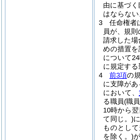
由に基づく
はならない
3
任命権者
員が、規則
請求した場
めの措置を
について2
に規定する
4
前3項
の
に支障があ
において、
る職員
(職
10時から
て同じ。)
ものとして
を除く。)