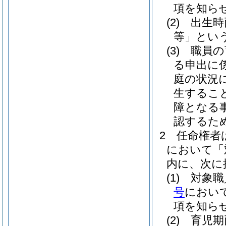
項を知ら
(2)
出生時
等」という
(3)
職員の
る申出に
庭の状況
生するこ
障となる
認するた
2
任命権者
において「
内に、次に
(1)
対象職
号
におい
項を知ら
(2)
育児期