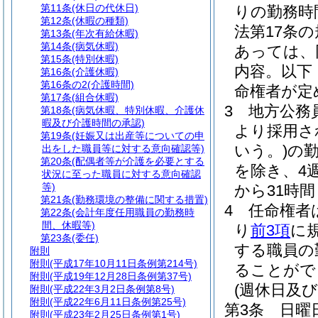
第11条
(休日の代休日)
りの勤務時
第12条
(休暇の種類)
法第17条
第13条
(年次有給休暇)
第14条
(病気休暇)
あっては、
第15条
(特別休暇)
内容。以下
第16条
(介護休暇)
第16条の2
(介護時間)
命権者が定
第17条
(組合休暇)
3
地方公務員
第18条
(病気休暇、特別休暇、介護休
暇及び介護時間の承認)
より採用さ
第19条
(妊娠又は出産等についての申
いう。)
の
出をした職員等に対する意向確認等)
第20条
(配偶者等が介護を必要とする
を除き、4
状況に至った職員に対する意向確認
等)
から31時
第21条
(勤務環境の整備に関する措置)
4
任命権者
第22条
(会計年度任用職員の勤務時
間、休暇等)
り
前3項
に
第23条
(委任)
する職員の
附則
附則
(平成17年10月11日条例第214号)
ることがで
附則
(平成19年12月28日条例第37号)
(週休日及
附則
(平成22年3月2日条例第8号)
附則
(平成22年6月11日条例第25号)
第3条
日曜
附則
(平成23年2月25日条例第1号)