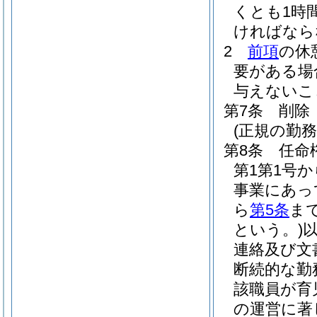
くとも1時
ければなら
2
前項
の休
要がある場
与えないこ
第7条
削除
(正規の勤
第8条
任命
第1第1号
事業にあっ
ら
第5条
ま
という。)
連絡及び文
断続的な勤
該職員が育
の運営に著