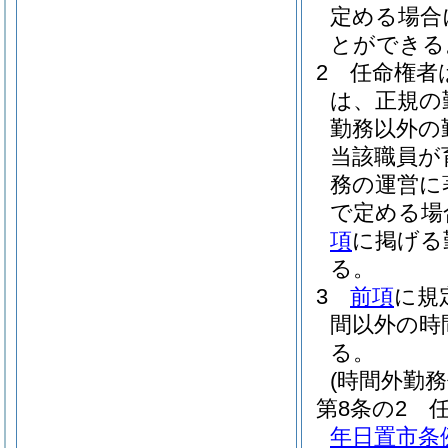
定める場合
とができる
2
任命権者
は、正規の
勤務以外の
当該職員が
務の運営に
で定める場
項
に掲げる
る。
3
前項
に規
間以外の時
る。
(時間外勤務
第8条の2
年日置市条例