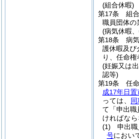
(組合休暇)
第17条
組
職員団体の
(病気休暇
第18条
病
護休暇及び
り、任命権
(妊娠又は
認等)
第19条
任
成17年日置
っては、
同
て「申出職
ければなら
(1)
申出職
号
におい