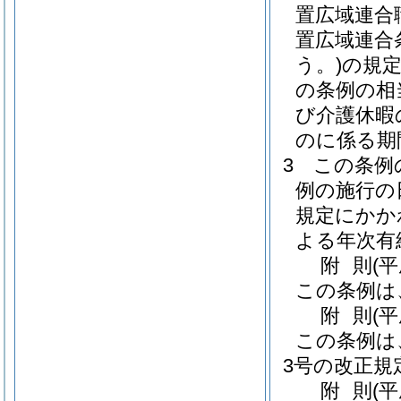
置広域連合
置広域連合条
う。)
の規
の条例の相
び介護休暇
のに係る期
3
この条例
例の施行の
規定にかか
よる年次有
附
則
(平
この条例は
附
則
(平
この条例は
3号の改正規
附
則
(