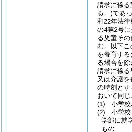
請求に係る
る。)
であ
和22年法律第
の4第2号
る児童その
む。以下こ
を養育する
る場合を除
請求に係る
又は介護を
の時刻とす
おいて同じ
(1)
小学校
(2)
小学校
学部に就
もの