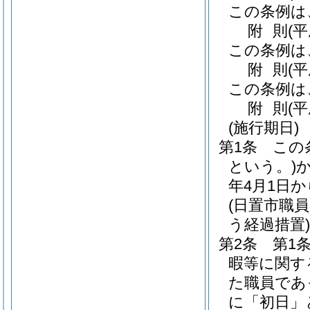
この条例は
附
則
(
この条例は
附
則
(
この条例は
附
則
(平
(施行期日)
第1条
この
という。)
年4月1日
(日置市職
う経過措置)
第2条
第1
暇等に関す
た職員であ
に「初日」