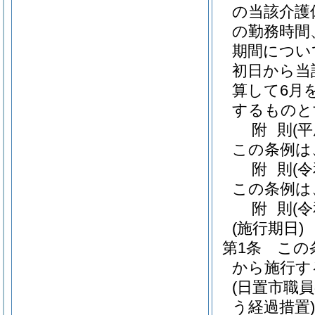
の当該介護
の勤務時間
期間につい
初日から当
算して6月
するものと
附
則
(
この条例は
附
則
(
この条例は
附
則
(
(施行期日)
第1条
この
から施行す
(日置市職
う経過措置)