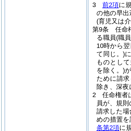
3
前2項
に
の他の早出
(育児又は
第9条
任命
る職員
(職
10時から
て同じ。)
ものとして
を除く。)
ために請求
除き、深夜
2
任命権者
員が、規則
請求した場
めの措置を
条第2項
に