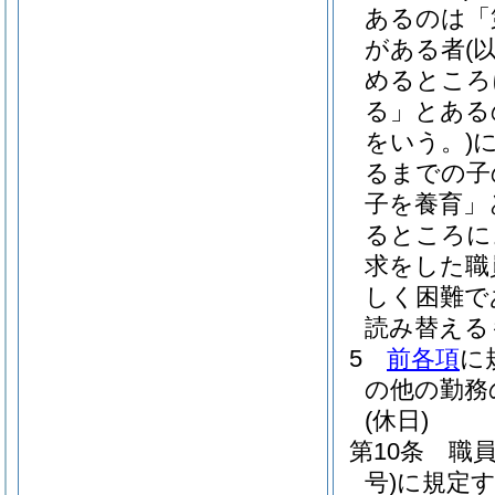
あるのは「
がある者
(
めるところ
る」とある
をいう。)
るまでの子
子を養育」
るところに
求をした職
しく困難で
読み替える
5
前各項
に
の他の勤務
(休日)
第10条
職
号)
に規定