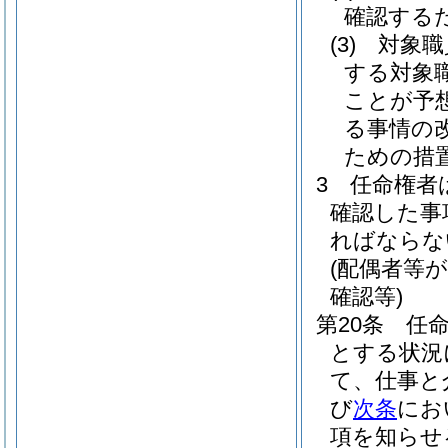
確認する
(3)
対象職
する対象
ことが予
る事情の
ための措
3
任命権者
確認した事
ればならな
(配偶者等
確認等)
第20条
任
とする状況
て、仕事と
び
次条
にお
項を知らせ