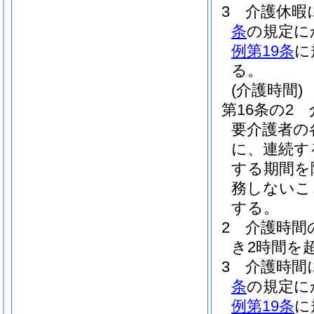
3
介護休暇
条
の規定に
例第19条
に
る。
(介護時間)
第16条の2
要介護者の
に、連続す
する期間を
務しないこ
する。
2
介護時間
き2時間を
3
介護時間
条
の規定に
例第19条
に