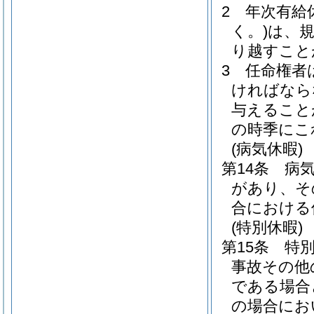
2
年次有給
く。)
は、
り越すこと
3
任命権者
ければなら
与えること
の時季にこ
(病気休暇)
第14条
病
があり、そ
合における
(特別休暇)
第15条
特
事故その他
である場合
の場合にお