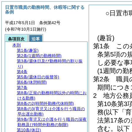
日置市職員の勤務時間、休暇等に関する
条例
○日置市
平成17年5月1日 条例第42号
(令和7年10月1日施行)
(趣旨)
条項目次
沿革
第1条
この
本則
第1条
(趣旨)
条第5項の
第2条
(1週間の勤務時間)
第3条
(週休日及び勤務時間の割り振
し必要な事
り)
(1週間の勤
第4条
第5条
(週休日の振替等)
第2条
職員
第6条
(休憩時間)
期間につき
第7条
第8条
(正規の勤務時間以外の時間にお
2
地方公務
ける勤務)
第10条第
第8条の2
(時間外勤務代休時間)
第8条の3
(育児又は介護を行う職員の
務
(以下「
早出遅出勤務)
法第17条
第9条
(育児又は介護を行う職員の深夜
勤務及び時間外勤務の制限)
含む。以下
第10条
(休日)