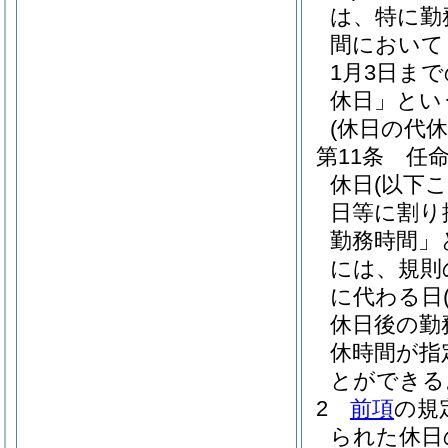
は、特に勤
間において
1月3日ま
休日」とい
(休日の代休
第11条
任
休日
(以下
日等に割り
勤務時間」
には、規則
に代わる日
休日後の勤
休時間が指
とができる
2
前項
の規
られた休日