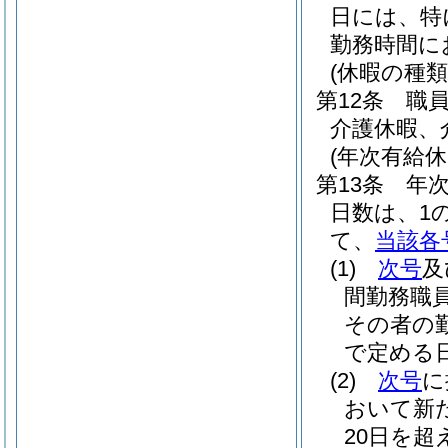
日には、特
勤務時間に
(休暇の種類
第12条
職
介護休暇、
(年次有給休
第13条
年
日数は、1
て、
当該各
(1)
次号
及
間勤務職
その者の
で定める日
(2)
次号
に
おいて新
20日を