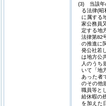
(3)
当該年
る法律
(昭
に属する
家公務員
定する地
法律第82号
の推進に
発公社若
は地方公
人のうち
いて「地
あった者
のその他
職員等と
給休暇の
を加えた