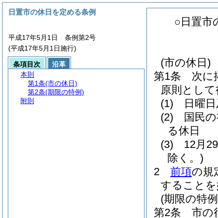
日置市の休日を定める条例
○日置市
平成17年5月1日 条例第2号
(平成17年5月1日施行)
(市の休日)
条項目次
沿革
第1条
次に
本則
第1条
(市の休日)
原則として
第2条
(期限の特例)
附則
(1)
日曜日
(2)
国民の
る休日
(3)
12月
除く。)
2
前項
の規
することを
(期限の特例
第2条
市の