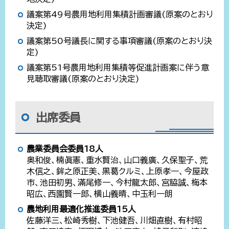
議案第49号農用地利用集積計画審議(原案のとおり
決定)
議案第50号議長に関する事項審議(原案のとおり決
定)
議案第51号農用地利用集積等促進計画案に伴う意
見聴取審議(原案のとおり決定)
出席委員
農業委員会委員18人
奥和俊、楠眞憲、重水賢治、山口義廣、久保聖子、荒
木信之、鉾之原正美、黒葛クルミ、上原孝一、今屋政
市、池田初男、滿尾修一、今村龍太郎、宮脇誠、梅本
昭広、西園賢一郎、横山義晴、中玉利一朗
農地利用最適化推進委員15人
佐藤洋三、松崎秀樹、下池健吾、川畑直樹、有村昭