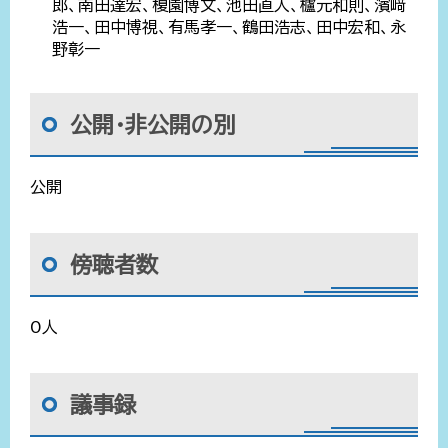
郎、南田達宏、榎園博文、池田直人、櫨元和則、濱﨑
浩一、田中博視、有馬孝一、鶴田浩志、田中宏和、永
野彰一
公開・非公開の別
公開
傍聴者数
0人
議事録