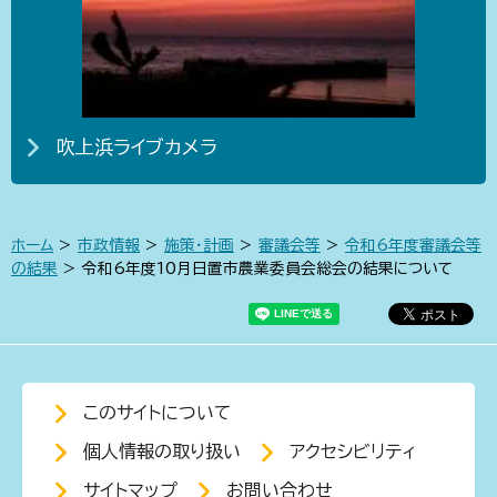
吹上浜ライブカメラ
ホーム
>
市政情報
>
施策・計画
>
審議会等
>
令和6年度審議会等
の結果
> 令和6年度10月日置市農業委員会総会の結果について
このサイトについて
個人情報の取り扱い
アクセシビリティ
サイトマップ
お問い合わせ