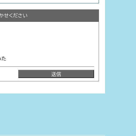
かせください
った