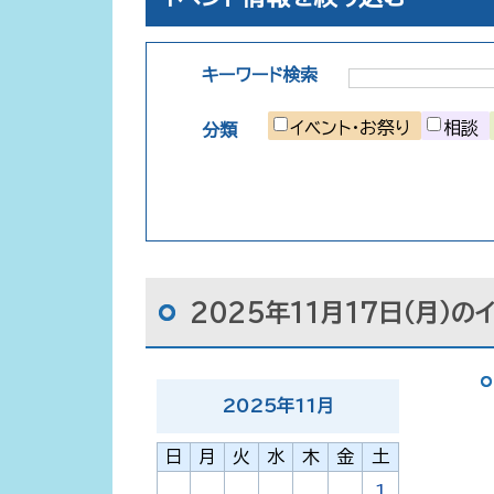
キーワード検索
イベント・お祭り
相談
分類
2025年11月17日（月）の
2025
年
11
月
日
月
火
水
木
金
土
1