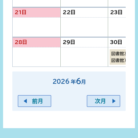
21日
22日
23日
28日
29日
30日
図書館友の会
図書館）
6
2026
年
月
前月
次月